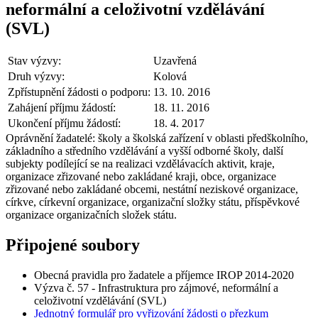
neformální a celoživotní vzdělávání
(SVL)
Stav výzvy:
Uzavřená
Druh výzvy:
Kolová
Zpřístupnění žádosti o podporu:
13. 10. 2016
Zahájení příjmu žádostí:
18. 11. 2016
Ukončení příjmu žádostí:
18. 4. 2017
Oprávnění žadatelé:
školy a školská zařízení v oblasti předškolního,
základního a středního vzdělávání a vyšší odborné školy, další
subjekty podílející se na realizaci vzdělávacích aktivit, kraje,
organizace zřizované nebo zakládané kraji, obce, organizace
zřizované nebo zakládané obcemi, nestátní neziskové organizace,
církve, církevní organizace, organizační složky státu, příspěvkové
organizace organizačních složek státu.
Připojené soubory
Obecná pravidla pro žadatele a příjemce IROP 2014-2020
Výzva č. 57 - Infrastruktura pro zájmové, neformální a
celoživotní vzdělávání (SVL)
Jednotný formulář pro vyřizování žádosti o přezkum