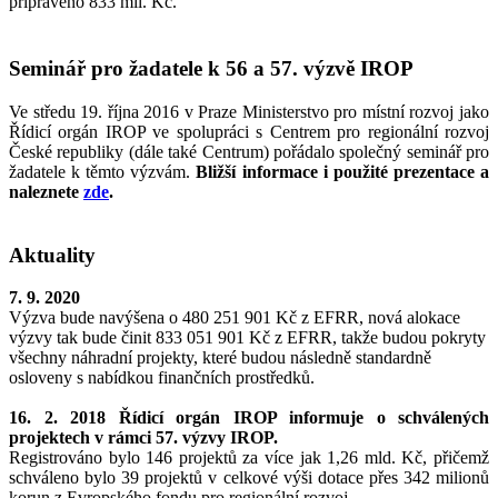
připraveno 833 mil. Kč.
Seminář pro žadatele k 56 a 57. výzvě IROP
Ve středu 19. října 2016 v Praze Ministerstvo pro místní rozvoj jako
Řídicí orgán IROP ve spolupráci s Centrem pro regionální rozvoj
České republiky (dále také Centrum) pořádalo společný seminář pro
žadatele k těmto výzvám.
Bližší informace i použité prezentace a
naleznete
zde
.
Aktuality
7. 9. 2020
Výzva bude navýšena o 480 251 901 Kč z EFRR, nová alokace
výzvy tak bude činit 833 051 901 Kč z EFRR, takže budou pokryty
všechny náhradní projekty, které budou následně standardně
osloveny s nabídkou finančních prostředků.
16. 2. 2018 Řídicí orgán IROP informuje o schválených
projektech v rámci 57. výzvy IROP.
Registrováno bylo 146 projektů za více jak 1,26 mld. Kč, přičemž
schváleno bylo 39 projektů v celkové výši dotace přes 342 milionů
korun z Evropského fondu pro regionální rozvoj.