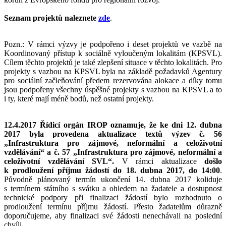
Seznam projektů naleznete
zde
.
Pozn.: V rámci výzvy je podpořeno i deset projektů ve vazbě na
Koordinovaný přístup k sociálně vyloučeným lokalitám (KPSVL).
Cílem těchto projektů je také zlepšení situace v těchto lokalitách. Pro
projekty s vazbou na KPSVL byla na základě požadavků Agentury
pro sociální začleňování předem rezervována alokace a díky tomu
jsou podpořeny všechny úspěšné projekty s vazbou na KPSVL a to
i ty, které mají méně bodů, než ostatní projekty.
12.4.2017
Řídicí orgán IROP oznamuje, že ke dni 12. dubna
2017 byla provedena aktualizace textů výzev č. 56
„Infrastruktura pro zájmové, neformální a celoživotní
vzdělávání“ a č. 57 „Infrastruktura pro zájmové, neformální a
celoživotní vzdělávání SVL“.
V rámci aktualizace
došlo
k prodloužení příjmu žádostí do 18. dubna 2017, do 14:00
.
Původně plánovaný termín ukončení 14. dubna 2017 koliduje
s termínem státního s svátku a ohledem na žadatele a dostupnost
technické podpory při finalizaci žádostí bylo rozhodnuto o
prodloužení termínu příjmu žádostí. Přesto žadatelům důrazně
doporučujeme, aby finalizaci své žádosti nenechávali na poslední
chvíli.