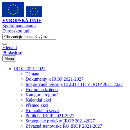
EVROPSKÁ UNIE
Spolufinancováno
Evropskou unií
Hledání
Přihlásit se
Menu
IROP 2021-2027
Témata
Dokumenty k IROP 2021-2027
Integrované nástroje CLLD a ITI v IROP 2021-2027
Hodnotící kritéria
Kategorie regionů
Kalendář akcí
Přehled akcí
Konzultační servis
Publicita IROP 2021-2027
Strategické projekty IROP 2021-2027
Závazná stanoviska ŘO IROP 2021-2027