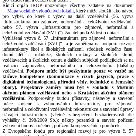
Řídicí orgán IROP upozorňuje všechny žadatele na dokument
Mapa sociálně vyloučených lokalit
, který může sloužit jako návod
pro výběr, do které z výzev na další vzdělávání (56. výzva
„Infrastruktura pro zájmové, neformální a celoživotní vzdělávání“
nebo 57. výzva „Infrastruktura pro zájmové, neformální a
celoživotní vzdělávání (SVL)“) žadatel podá žádost o dotaci.
Vyhlášená výzva č. 57 „Infrastruktura pro zájmové, neformální a
celoživotní vzdělávání (SVL)“ a je zaměřena na podporu rozvoje
infrastruktury škol a školských zařízení, středisek volného času,
domů dětí a mládeže, školních družiny a školních klubů,
vzdělávacích a školících centra a dalších subjektů podílejících se na
realizaci zájmového, neformálního a celoživotního (dalšího)
vzdělávání.
Podpora může být poskytnuta pouze ve vazbě na
klíčové kompetence (komunikace v cizích jazycích, práce s
digitálními technologiemi, přírodní vědy, technické a řemeslné
obory). Projektové záměry musí být v souladu s Místním
akčním plánem vzdělávání nebo s Krajským akčním plánem
vzdělávání.
Podporovány budou přístavby, nástavby a stavební
práce spojené s vybudováním infrastruktury pro zájmové,
neformální a celoživotní vzdělávání; rekonstrukce a stavební úpravy
stávající infrastruktury (včetně zabezpečení bezbariérovosti dle
vyhlášky č. 398/2009 Sb.); nákup pozemků a staveb; pořízení
vybavení budov a učeben; pořízení kompenzačních pomůcek.
Z Evropského fondu pro regionální rozvoj je pro výzvu č. 57