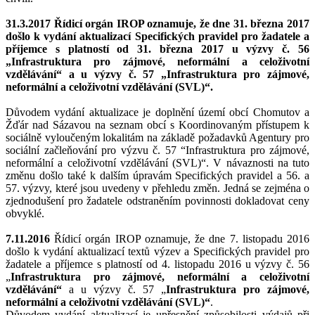
31.3.2017 Řídicí orgán IROP oznamuje, že dne 31. března 2017
došlo k vydání aktualizací Specifických pravidel pro žadatele a
příjemce s platností od 31. března 2017 u výzvy č. 56
„Infrastruktura pro zájmové, neformální a celoživotní
vzdělávání“ a u výzvy č. 57 „Infrastruktura pro zájmové,
neformální a celoživotní vzdělávání (SVL)“.
Důvodem vydání aktualizace je doplnění území obcí Chomutov a
Žďár nad Sázavou na seznam obcí s Koordinovaným přístupem k
sociálně vyloučeným lokalitám na základě požadavků Agentury pro
sociální začleňování pro výzvu č. 57 “Infrastruktura pro zájmové,
neformální a celoživotní vzdělávání (SVL)“. V návaznosti na tuto
změnu došlo také k dalším úpravám Specifických pravidel a 56. a
57. výzvy, které jsou uvedeny v přehledu změn. Jedná se zejména o
zjednodušení pro žadatele odstraněním povinnosti dokladovat ceny
obvyklé.
7.11.2016
Řídicí orgán IROP oznamuje, že dne 7. listopadu 2016
došlo k vydání aktualizací textů výzev a Specifických pravidel pro
žadatele a příjemce s platností od 4. listopadu 2016 u výzvy č. 56
„
Infrastruktura pro zájmové, neformální a celoživotní
vzdělávání“
a u výzvy č. 57 „
Infrastruktura pro zájmové,
neformální a celoživotní vzdělávání (SVL)“
.
Důvodem vydání aktualizací je upřesnění způsobilosti výdajů při