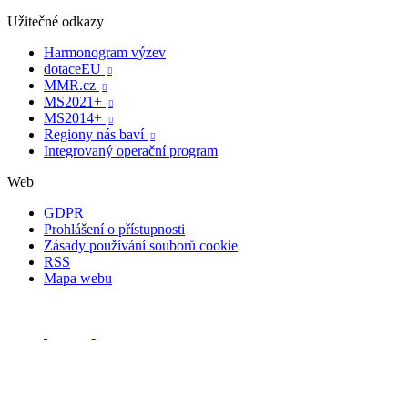
Užitečné odkazy
Harmonogram výzev
dotaceEU

MMR.cz

MS2021+

MS2014+

Regiony nás baví

Integrovaný operační program
Web
GDPR
Prohlášení o přístupnosti
Zásady používání souborů cookie
RSS
Mapa webu