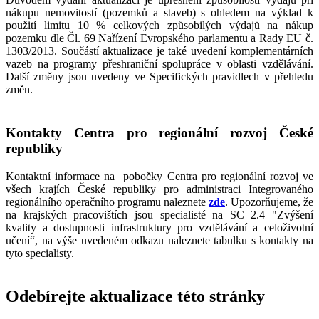
nákupu nemovitostí (pozemků a staveb) s ohledem na výklad k
použití limitu 10 % celkových způsobilých výdajů na nákup
pozemku dle Čl. 69 Nařízení Evropského parlamentu a Rady EU č.
1303/2013. Součástí aktualizace je také uvedení komplementárních
vazeb na programy přeshraniční spolupráce v oblasti vzdělávání.
Další změny jsou uvedeny ve Specifických pravidlech v přehledu
změn.
Kontakty Centra pro regionální rozvoj České
republiky
Kontaktní informace na pobočky Centra pro regionální rozvoj ve
všech krajích České republiky pro administraci Integrovaného
regionálního operačního programu naleznete
zde
. Upozorňujeme, že
na krajských pracovištích jsou specialisté na SC 2.4 "Zvýšení
kvality a dostupnosti infrastruktury pro vzdělávání a celoživotní
učení“, na výše uvedeném odkazu naleznete tabulku s kontakty na
tyto specialisty.
Odebírejte aktualizace této stránky