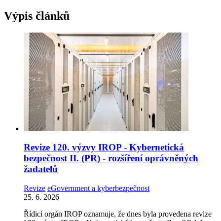
Výpis článků
Revize 120. výzvy IROP - Kybernetická
bezpečnost II. (PR) - rozšíření oprávněných
žadatelů
Revize
eGovernment a kyberbezpečnost
25. 6. 2026
Řídicí orgán IROP oznamuje, že dnes byla provedena revize