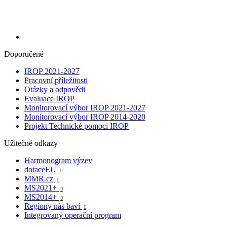
Doporučené
IROP 2021-2027
Pracovní příležitosti
Otázky a odpovědi
Evaluace IROP
Monitorovací výbor IROP 2021-2027
Monitorovací výbor IROP 2014-2020
Projekt Technické pomoci IROP
Užitečné odkazy
Harmonogram výzev
dotaceEU

MMR.cz

MS2021+

MS2014+

Regiony nás baví

Integrovaný operační program