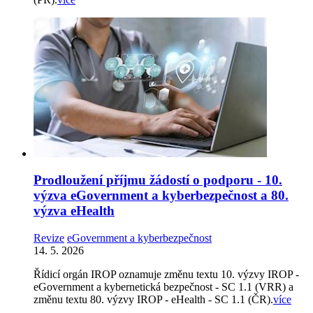
Prodloužení příjmu žádostí o podporu - 10.
výzva eGovernment a kyberbezpečnost a 80.
výzva eHealth
Revize
eGovernment a kyberbezpečnost
14. 5. 2026
Řídicí orgán IROP oznamuje změnu textu 10. výzvy IROP -
eGovernment a kybernetická bezpečnost - SC 1.1 (VRR) a
změnu textu 80. výzvy IROP - eHealth - SC 1.1 (ČR).
více