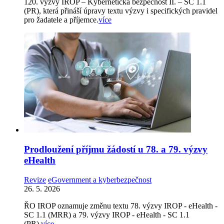
120. výzvy IROP – Kybernetická bezpečnost II. – SC 1.1
(PR), která přináší úpravy textu výzvy i specifických pravidel
pro žadatele a příjemce.
více
Prodloužení příjmu žádostí u 78. a 79. výzvy
eHealth
Revize
eGovernment a kyberbezpečnost
26. 5. 2026
ŘO IROP oznamuje změnu textu 78. výzvy IROP - eHealth -
SC 1.1 (MRR) a 79. výzvy IROP - eHealth - SC 1.1
(PR).
více