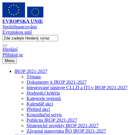
EVROPSKÁ UNIE
Spolufinancováno
Evropskou unií
Hledání
Přihlásit se
Menu
IROP 2021-2027
Témata
Dokumenty k IROP 2021-2027
Integrované nástroje CLLD a ITI v IROP 2021-2027
Hodnotící kritéria
Kategorie regionů
Kalendář akcí
Přehled akcí
Konzultační servis
Publicita IROP 2021-2027
Strategické projekty IROP 2021-2027
Závazná stanoviska ŘO IROP 2021-2027