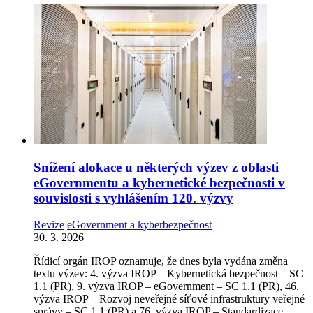
Snížení alokace u některých výzev z oblasti
eGovernmentu a kybernetické bezpečnosti v
souvislosti s vyhlášením 120. výzvy
Revize
eGovernment a kyberbezpečnost
30. 3. 2026
Řídicí orgán IROP oznamuje, že dnes byla vydána změna
textu výzev: 4. výzva IROP – Kybernetická bezpečnost – SC
1.1 (PR), 9. výzva IROP – eGovernment – SC 1.1 (PR), 46.
výzva IROP – Rozvoj neveřejné síťové infrastruktury veřejné
správy – SC 1.1 (PR) a 76. výzva IROP – Standardizace