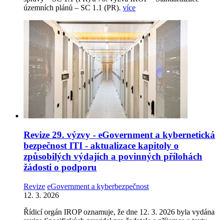
územních plánů – SC 1.1 (PR).
více
Revize 29. výzvy - eGovernment a kybernetická
bezpečnost ITI - aktualizace kapitoly o
způsobilých výdajích a povinných přílohách
žádosti o podporu
Revize
eGovernment a kyberbezpečnost
12. 3. 2026
Řídicí orgán IROP oznamuje, že dne 12. 3. 2026 byla vydána