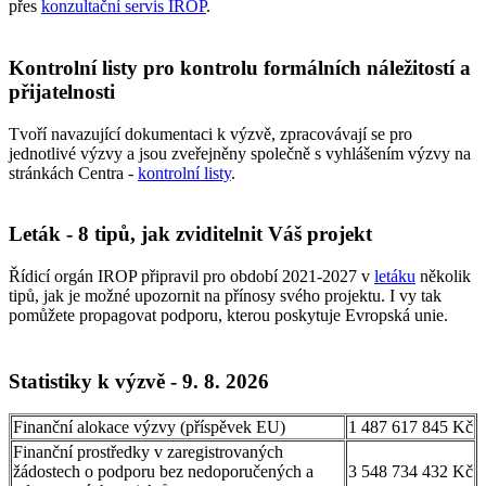
přes
konzultační servis IROP
.
Kontrolní listy pro kontrolu formálních náležitostí a
přijatelnosti
Tvoří navazující dokumentaci k výzvě, zpracovávají se pro
jednotlivé výzvy a jsou zveřejněny společně s vyhlášením výzvy na
stránkách Centra -
kontrolní listy
.
Leták - 8 tipů, jak zviditelnit Váš projekt
Řídicí orgán IROP připravil pro období 2021-2027 v
letáku
několik
tipů, jak je možné upozornit na přínosy svého projektu. I vy tak
pomůžete propagovat podporu, kterou poskytuje Evropská unie.
Statistiky k výzvě - 9. 8. 2026
Finanční alokace výzvy (příspěvek EU)
1 487 617 845 Kč
Finanční prostředky v zaregistrovaných
žádostech o podporu bez nedoporučených a
3 548 734 432 Kč