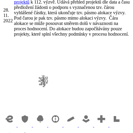
projektů
k 112. výzvě. Udává přehled projektů dle data a času
předložení žádosti o podporu s vyznačenou tzv. čárou
28.
vyhlášené částky, která ukončuje tzv. pásmo alokace výzvy.
11.
Pod čarou je pak tzv. pásmo mimo alokaci výzvy. Čára
2022
alokace se může posouvat směrem dolů v návaznosti na
proces hodnocení. Do alokace budou započítávány pouze
projekty, které splní všechny podmínky v procesu hodnocení.