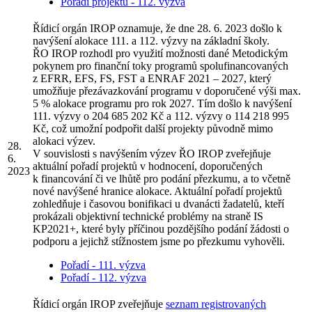
Pořadí projektů - 112. výzva
Řídicí orgán IROP oznamuje, že dne 28. 6. 2023 došlo k
navýšení alokace 111. a 112. výzvy na základní školy.
ŘO IROP rozhodl pro využití možnosti dané Metodickým
pokynem pro finanční toky programů spolufinancovaných
z EFRR, EFS, FS, FST a ENRAF 2021 – 2027, který
umožňuje přezávazkování programu v doporučené výši max.
5 % alokace programu pro rok 2027. Tím došlo k navýšení
111. výzvy o 204 685 202 Kč a 112. výzvy o 114 218 995
Kč, což umožní podpořit další projekty původně mimo
alokaci výzev.
28.
V souvislosti s navýšením výzev ŘO IROP zveřejňuje
6.
aktuální pořadí projektů v hodnocení, doporučených
2023
k financování či ve lhůtě pro podání přezkumu, a to včetně
nové navýšené hranice alokace. Aktuální pořadí projektů
zohledňuje i časovou bonifikaci u dvanácti žadatelů, kteří
prokázali objektivní technické problémy na straně IS
KP2021+, které byly příčinou pozdějšího podání žádosti o
podporu a jejichž stížnostem jsme po přezkumu vyhověli.
Pořadí - 111. výzva
Pořadí - 112. výzva
Řídicí orgán IROP zveřejňuje
seznam registrovaných