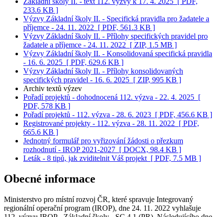
Základní školy II. - text 112. výzvy k 17. 4. 2025
[ PDF,
233.6 KB ]
Výzvy Základní školy II. - Specifická pravidla pro žadatele a
příjemce - 24. 11. 2022
[ PDF, 561.3 KB ]
Výzvy Základní školy II. - Přílohy specifických pravidel pro
žadatele a příjemce - 24. 11. 2022
[ ZIP, 1.5 MB ]
Výzvy Základní školy II. - Konsolidovaná specifická pravidla
- 16. 6. 2025
[ PDF, 629.6 KB ]
Výzvy Základní školy II. - Přílohy konsolidovaných
specifických pravidel - 16. 6. 2025
[ ZIP, 995 KB ]
Archiv textů výzev
Pořadí projektů - dohodnocená 112. výzva - 22. 4. 2025
[
PDF, 578 KB ]
Pořadí projektů - 112. výzva - 28. 6. 2023
[ PDF, 456.6 KB ]
Registrované projekty - 112. výzva - 28. 11. 2022
[ PDF,
665.6 KB ]
Jednotný formulář pro vyřizování žádosti o přezkum
rozhodnutí - IROP 2021-2027
[ DOCX, 98.4 KB ]
Leták - 8 tipů, jak zviditelnit Váš projekt
[ PDF, 7.5 MB ]
Obecné informace
Ministerstvo pro místní rozvoj ČR, které spravuje Integrovaný
regionální operační program (IROP), dne 24. 11. 2022 vyhlašuje
112. výzvu IROP - Základní školy - SC 4.1 (PR). Následujícího dne