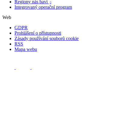
Regiony nás baví

Integrovaný operační program
Web
GDPR
Prohlášení o přístupnosti
Zásady používání souborů cookie
RSS
Mapa webu