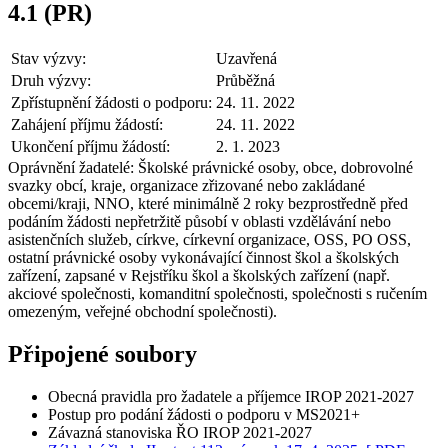
4.1 (PR)
Stav výzvy:
Uzavřená
Druh výzvy:
Průběžná
Zpřístupnění žádosti o podporu:
24. 11. 2022
Zahájení příjmu žádostí:
24. 11. 2022
Ukončení příjmu žádostí:
2. 1. 2023
Oprávnění žadatelé:
Školské právnické osoby, obce, dobrovolné
svazky obcí, kraje, organizace zřizované nebo zakládané
obcemi/kraji, NNO, které minimálně 2 roky bezprostředně před
podáním žádosti nepřetržitě působí v oblasti vzdělávání nebo
asistenčních služeb, církve, církevní organizace, OSS, PO OSS,
ostatní právnické osoby vykonávající činnost škol a školských
zařízení, zapsané v Rejstříku škol a školských zařízení (např.
akciové společnosti, komanditní společnosti, společnosti s ručením
omezeným, veřejné obchodní společnosti).
Připojené soubory
Obecná pravidla pro žadatele a příjemce IROP 2021-2027
Postup pro podání žádosti o podporu v MS2021+
Závazná stanoviska ŘO IROP 2021-2027