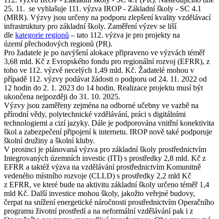
25. 11. se vyhlašuje 111. výzva IROP - Základní školy - SC 4.1
(MRR). Výzvy jsou určeny na podporu zlepšení kvality vzdělávací
infrastruktury pro základní školy. Zaměření výzev se liší
dle
kategorie regionů
– tato 112. výzva je pro projekty na
území přechodových regionů (PR).
Pro žadatele je po navýšení alokace připraveno ve výzvách téměř
3,68 mld. Kč z Evropského fondu pro regionální rozvoj (EFRR), z
toho ve 112. výzvě necelých 1,49 mld. Kč. Žadatelé mohou v
případě 112. výzvy podávat žádosti o podporu od 24. 11. 2022 od
12 hodin do 2. 1. 2023 do 14 hodin. Realizace projektu musí být
ukončena nejpozději do 31. 10. 2025.
Výzvy jsou zaměřeny zejména na odborné učebny ve vazbě na
přírodní vědy, polytechnické vzdělávání, práci s digitálními
technologiemi a cizí jazyky. Dále je podporována vnitřní konektivita
škol a zabezpečení připojení k internetu. IROP nově také podporuje
školní družiny a školní kluby.
V prosinci je plánovaná výzva pro základní školy prostřednictvím
Integrovaných územních investic (ITI) s prostředky 2,8 mld. Kč z
EFRR a taktéž výzva na vzdělávání prostřednictvím Komunitně
vedeného místního rozvoje (CLLD) s prostředky 2,2 mld Kč
z EFRR, ve které bude na aktivitu základní školy určeno téměř 1,4
mld Kč. Další investice mohou školy, jakožto veřejné budovy,
čerpat na snížení energetické náročnosti prostřednictvím Operačního
programu životní prostředí a na neformální vzdělávání pak i z