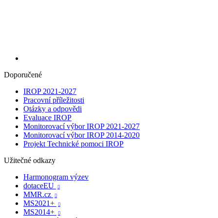
Doporučené
IROP 2021-2027
Pracovní příležitosti
Otázky a odpovědi
Evaluace IROP
Monitorovací výbor IROP 2021-2027
Monitorovací výbor IROP 2014-2020
Projekt Technické pomoci IROP
Užitečné odkazy
Harmonogram výzev
dotaceEU

MMR.cz

MS2021+

MS2014+
