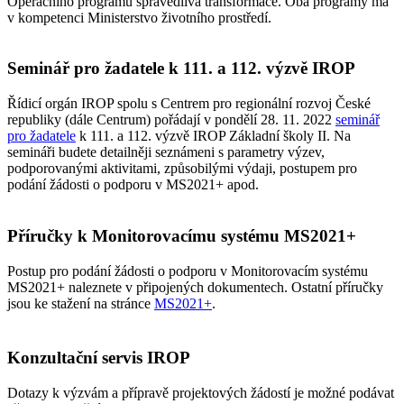
Operačního programu spravedlivá transformace. Oba programy má
v kompetenci Ministerstvo životního prostředí.
Seminář pro žadatele k 111. a 112. výzvě IROP
Řídicí orgán IROP spolu s Centrem pro regionální rozvoj České
republiky (dále Centrum) pořádají v pondělí 28. 11. 2022
seminář
pro žadatele
k 111. a 112. výzvě IROP Základní školy II. Na
semináři budete detailněji seznámeni s parametry výzev,
podporovanými aktivitami, způsobilými výdaji, postupem pro
podání žádosti o podporu v MS2021+ apod.
Příručky k Monitorovacímu systému MS2021+
Postup pro podání žádosti o podporu v Monitorovacím systému
MS2021+ naleznete v připojených dokumentech. Ostatní příručky
jsou ke stažení na stránce
MS2021+
.
Konzultační servis IROP
Dotazy k výzvám a přípravě projektových žádostí je možné podávat