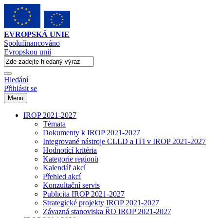
EVROPSKÁ UNIE
Spolufinancováno
Evropskou unií
Hledání
Přihlásit se
Menu
IROP 2021-2027
Témata
Dokumenty k IROP 2021-2027
Integrované nástroje CLLD a ITI v IROP 2021-2027
Hodnotící kritéria
Kategorie regionů
Kalendář akcí
Přehled akcí
Konzultační servis
Publicita IROP 2021-2027
Strategické projekty IROP 2021-2027
Závazná stanoviska ŘO IROP 2021-2027