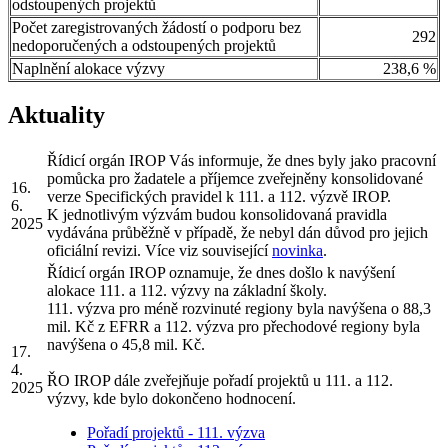
odstoupených projektů
Počet zaregistrovaných žádostí o podporu bez
292
nedoporučených a odstoupených projektů
Naplnění alokace výzvy
238,6 %
Aktuality
Řídicí orgán IROP Vás informuje, že dnes byly jako pracovní
pomůcka pro žadatele a příjemce zveřejněny konsolidované
16.
verze Specifických pravidel k 111. a 112. výzvě IROP.
6.
K jednotlivým výzvám budou konsolidovaná pravidla
2025
vydávána průběžně v případě, že nebyl dán důvod pro jejich
oficiální revizi. Více viz související
novinka
.
Řídicí orgán IROP oznamuje, že dnes došlo k navýšení
alokace 111. a 112. výzvy na základní školy.
111. výzva pro méně rozvinuté regiony byla navýšena o 88,3
mil. Kč z EFRR a 112. výzva pro přechodové regiony byla
navýšena o 45,8 mil. Kč.
17.
4.
ŘO IROP dále zveřejňuje pořadí projektů u 111. a 112.
2025
výzvy, kde bylo dokončeno hodnocení.
Pořadí projektů - 111. výzva