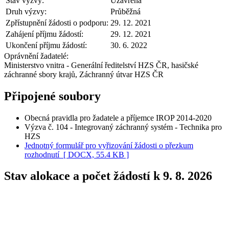
Stav výzvy:
Uzavřená
Druh výzvy:
Průběžná
Zpřístupnění žádosti o podporu:
29. 12. 2021
Zahájení příjmu žádostí:
29. 12. 2021
Ukončení příjmu žádostí:
30. 6. 2022
Oprávnění žadatelé:
Ministerstvo vnitra - Generální ředitelství HZS ČR, hasičské
záchranné sbory krajů, Záchranný útvar HZS ČR
Připojené soubory
Obecná pravidla pro žadatele a příjemce IROP 2014-2020
Výzva č. 104 - Integrovaný záchranný systém - Technika pro
HZS
Jednotný formulář pro vyřizování žádosti o přezkum
rozhodnutí
[ DOCX, 55.4 KB ]
Stav alokace a počet žádostí k 9. 8. 2026