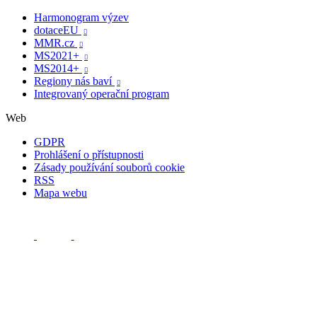
Harmonogram výzev
dotaceEU

MMR.cz

MS2021+

MS2014+

Regiony nás baví

Integrovaný operační program
Web
GDPR
Prohlášení o přístupnosti
Zásady používání souborů cookie
RSS
Mapa webu