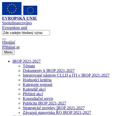
EVROPSKÁ UNIE
Spolufinancováno
Evropskou unií
Hledání
Přihlásit se
Menu
IROP 2021-2027
Témata
Dokumenty k IROP 2021-2027
Integrované nástroje CLLD a ITI v IROP 2021-2027
Hodnotící kritéria
Kategorie regionů
Kalendář akcí
Přehled akcí
Konzultační servis
Publicita IROP 2021-2027
Strategické projekty IROP 2021-2027
Závazná stanoviska ŘO IROP 2021-2027