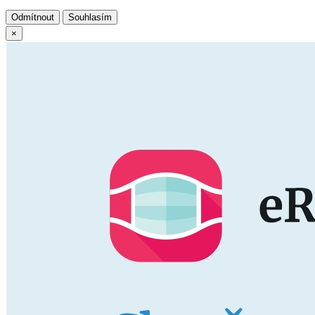
Odmítnout
Souhlasím
×