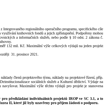
z Integrovaného regionálního operačního programu, specifického cíle
 a využívání knihovních fondů a jejich zpřístupnění. Podpořeny mohou
vnických a informačních služeb, nebo podle § 10 odst. 2 zákona č.
knihovny.
éměř 132 mil. Kč. Maximální výše celkových výdajů na jeden projekt
ozději 31. prosince 2021.
náklady členů projektového týmu, náklady na projektové řízení, příp.
Deinstitucionalizace sociálních služeb a Kulturní dědictví. Výdaje na
u navyšovat. Maximální výše těchto výdajů pro projekt je stanovena
 pro předkládání individuálních projektů IROP ve SC 3.1, a to
uzea II, které již byly uzavřeny pro příjem žádostí o podporu.