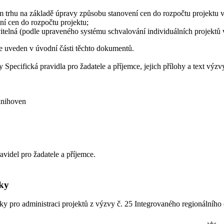
trhu na základě úpravy způsobu stanovení cen do rozpočtu projektu ve 
ní cen do rozpočtu projektu;
napravitelná (podle upraveného systému schvalování individuálních proj
je uveden v úvodní části těchto dokumentů.
pecifická pravidla pro žadatele a příjemce, jejich přílohy a text výz
knihoven
videl pro žadatele a příjemce.
iky
ky pro administraci projektů z výzvy č. 25 Integrovaného regionálníh