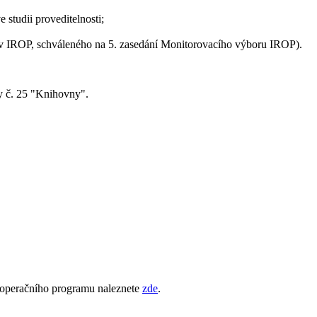
studii proveditelnosti;
ektů v IROP, schváleného na 5. zasedání Monitorovacího výboru IROP).
vy č. 25 "Knihovny".
o operačního programu naleznete
zde
.