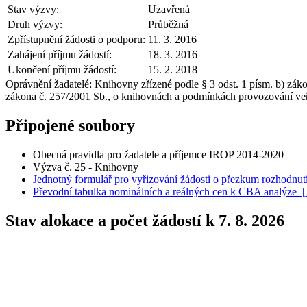
Stav výzvy:
Uzavřená
Druh výzvy:
Průběžná
Zpřístupnění žádosti o podporu:
11. 3. 2016
Zahájení příjmu žádostí:
18. 3. 2016
Ukončení příjmu žádostí:
15. 2. 2018
Oprávnění žadatelé:
Knihovny zřízené podle § 3 odst. 1 písm. b) zá
zákona č. 257/2001 Sb., o knihovnách a podmínkách provozování veře
Připojené soubory
Obecná pravidla pro žadatele a příjemce IROP 2014-2020
Výzva č. 25 - Knihovny
Jednotný formulář pro vyřizování žádosti o přezkum rozhodnut
Převodní tabulka nominálních a reálných cen k CBA analýze
Stav alokace a počet žádostí k 7. 8. 2026