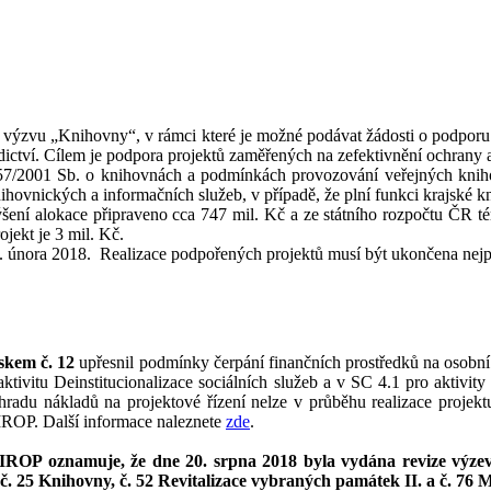
. výzvu „Knihovny“, v rámci které je možné podávat žádosti o podporu 
dědictví. Cílem je podpora projektů zaměřených na zefektivnění ochrany
 257/2001 Sb. o knihovnách a podmínkách provozování veřejných kniho
ovnických a informačních služeb, v případě, že plní funkci krajské 
ýšení alokace připraveno cca 747 mil. Kč a ze státního rozpočtu ČR t
ojekt je 3 mil. Kč.
. února 2018. Realizace podpořených projektů musí být ukončena nejp
skem č. 12
upřesnil podmínky čerpání finančních prostředků na osobní 
ivitu Deinstitucionalizace sociálních služeb a v SC 4.1 pro aktivity 
radu nákladů na projektové řízení nelze v průběhu realizace projekt
ROP. Další informace naleznete
zde
.
n IROP oznamuje, že dne 20. srpna 2018 byla vydána revize výzev
č. 25 Knihovny, č. 52 Revitalizace vybraných památek II. a č. 76 M