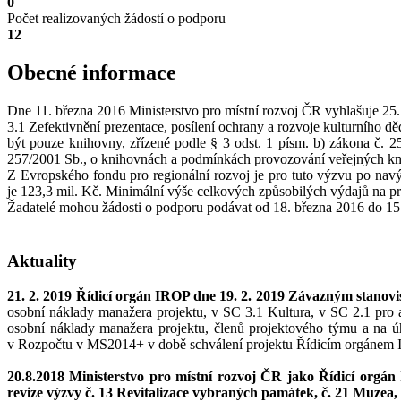
0
Počet realizovaných žádostí o podporu
12
Obecné informace
Dne 11. března 2016 Ministerstvo pro místní rozvoj ČR vyhlašuje 25
3.1 Zefektivnění prezentace, posílení ochrany a rozvoje kulturního 
být pouze knihovny, zřízené podle § 3 odst. 1 písm. b) zákona č.
257/2001 Sb., o knihovnách a podmínkách provozování veřejných knih
Z Evropského fondu pro regionální rozvoj je pro tuto výzvu po nav
je 123,3 mil. Kč. Minimální výše celkových způsobilých výdajů na pr
Žadatelé mohou žádosti o podporu podávat od 18. března 2016 do 15
Aktuality
21. 2. 2019 Řídicí orgán IROP dne 19. 2. 2019 Závazným stanovi
osobní náklady manažera projektu, v SC 3.1 Kultura, v SC 2.1 pro akt
osobní náklady manažera projektu, členů projektového týmu a na úh
v Rozpočtu v MS2014+ v době schválení projektu Řídicím orgánem I
20.8.2018 Ministerstvo pro místní rozvoj ČR jako Řídicí orgá
revize výzvy č. 13 Revitalizace vybraných památek, č. 21 Muzea, 