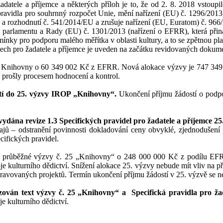
adatele a příjemce a některých příloh je to, že od 2. 8. 2018 vstoup
 pravidla pro souhrnný rozpočet Unie, mění nařízení (EU) č. 1296/201
a rozhodnutí č. 541/2014/EU a zrušuje nařízení (EU, Euratom) č. 966/
o parlamentu a Rady (EU) č. 1301/2013 (nařízení o EFRR), která přin
mínky pro podporu malého měřítka v oblasti kultury, a to se zpětnou pla
ech pro žadatele a příjemce je uveden na začátku revidovaných dokum
P Knihovny o 60 349 002 Kč z EFRR. Nová alokace výzvy je 747 349 
ě prošly procesem hodnocení a kontrol.
stí do 25. výzvy IROP „Knihovny“.
Ukončení příjmu žádostí o podp
 vydána revize 1.3 Specifických pravidel pro žadatele a příjemce 
ů – odstranění povinnosti dokladování ceny obvyklé, zjednodušení p
cifických pravidel.
e průběžné výzvy č. 25 „Knihovny“ o 248 000 000 Kč z podílu EFR
voje kulturního dědictví. Snížení alokace 25. výzvy nebude mít vliv na
pravovaných projektů. Termín ukončení příjmu žádostí v 25. výzvě se 
zován text výzvy č. 25 „Knihovny“ a Specifická pravidla pro žad
je kulturního dědictví.