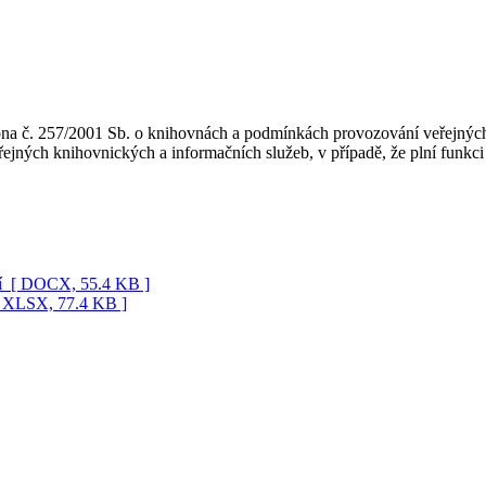
kona č. 257/2001 Sb. o knihovnách a podmínkách provozování veřejných
jných knihovnických a informačních služeb, v případě, že plní funkci
í
[ DOCX, 55.4 KB ]
[ XLSX, 77.4 KB ]