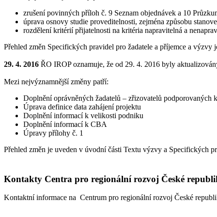
zrušení povinných příloh č. 9 Seznam objednávek a 10 Průzkum 
úprava osnovy studie proveditelnosti, zejména způsobu stanove
rozdělení kritérií přijatelnosti na kritéria napravitelná a ne
Přehled změn Specifických pravidel pro žadatele a příjemce a výzvy 
29. 4. 2016
ŘO IROP oznamuje, že od 29. 4. 2016 byly aktualizovány S
Mezi nejvýznamnější změny patří:
Doplnění oprávněných žadatelů – zřizovatelů podporovaných 
Úprava definice data zahájení projektu
Doplnění informací k velikosti podniku
Doplnění informací k CBA
Úpravy přílohy č. 1
Přehled změn je uveden v úvodní části Textu výzvy a Specifických pra
Kontakty Centra pro regionální rozvoj České republ
Kontaktní informace na Centrum pro regionální rozvoj České republi