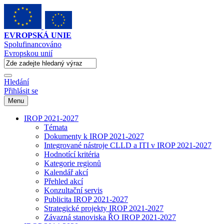
EVROPSKÁ UNIE
Spolufinancováno
Evropskou unií
Hledání
Přihlásit se
Menu
IROP 2021-2027
Témata
Dokumenty k IROP 2021-2027
Integrované nástroje CLLD a ITI v IROP 2021-2027
Hodnotící kritéria
Kategorie regionů
Kalendář akcí
Přehled akcí
Konzultační servis
Publicita IROP 2021-2027
Strategické projekty IROP 2021-2027
Závazná stanoviska ŘO IROP 2021-2027