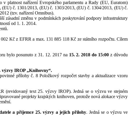
ilo v platnost nařízení Evropského parlamentu a Rady (EU, Euratom)
3, (EU) č. 1301/2013, (EU) č. 1303/2013, (EU) č. 1304/2013, (EU) č.
2012 (tzv. nařízení Omnibus).
áší zásadní změnu v podmínkách poskytování podpory infrastruktury
tností od 1. 1. 2014.
entů.
002 Kč z EFRR a max. 131 885 118 Kč ze státního rozpočtu. Cílem
oru bylo posunuto z 31. 12. 2017 na
15. 2. 2018 do 15:00
z důvodu
25. výzvy IROP „Knihovny“.
ovinné přílohy č. 8 Položkový rozpočet stavby a aktualizace vzoru
R (revidovaný text 25. výzvy IROP). Jedná se o výzvu ve stejném
 připravované projekty krajských knihoven, protože nová alokace výzvy
nemění.
atele a příjemce 25. výzvy a jejich přílohy
. Jedná se o výzvu ve