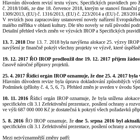
Hlavním důvodem revizí textu výzev, Specifických pravidlech pro ž
č. 2018/1046, ze dne 18. července 2018, kterým se stanoví finanční
1309/2013, (EU) č. 1316/2013, (EU) č. 223/2014 a (EU) č. 283/2014 
V revizích jsou zapracovány ustanovení novely nařízení Evropskéh
malého měřítka v oblasti kultury. Dle této novely se ruší původní pod
Detailní přehled všech změn ve výzvách IROP a Specifických pravidl
13. 7. 2018
Dne 13. 7. 2018 byla navýšena alokace 25. výzvy IRO
navýšení je finančně pokrýt všechny projekty ve výzvě, které úspěšn
19. 12. 2017 ŘO IROP prodloužil dne 19. 12. 2017 příjem žádo
časově náročné přípravy projektů.
25. 4. 2017 Řídicí orgán IROP oznamuje, že dne 25. 4. 2017 byla
Hlavním důvodem revize byla úprava dokladování způsobilých výdaj
Podmínek (přílohy č. 4, 5, 6, 7). Přehled změn je uveden v úvodu Spe
10. 11. 2016
Řídicí orgán IROP oznamuje, že byla snížena alokac
specifickém cíli 3.1 Zefektivnění prezentace, posílení ochrany a roz
ve výši 687 000 000 Kč je dostatečná k pokrytí všech požadavků při
5. 8. 2016
ŘO IROP oznamuje, že
dne 5. srpna 2016 byl aktuali
specifickém cíli 3.1 Zefektivnění prezentace, posílení ochrany a rozvo
Mezi nejvýznamnější změny patří: