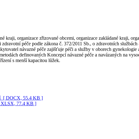
é kraji, organizace zřizované obcemi, organizace zakládané kraji, orga
ti zdravotní péče podle zákona č. 372/2011 Sb., o zdravotních službách
tovatel návazné péče zajišťuje péči a služby v oborech gynekologie a po
ch/metodách definovaných Koncepcí návazné péče a navázaných na vyso
ízení s menší kapacitou lůžek.
í
[ DOCX, 55.4 KB ]
[ XLSX, 77.4 KB ]