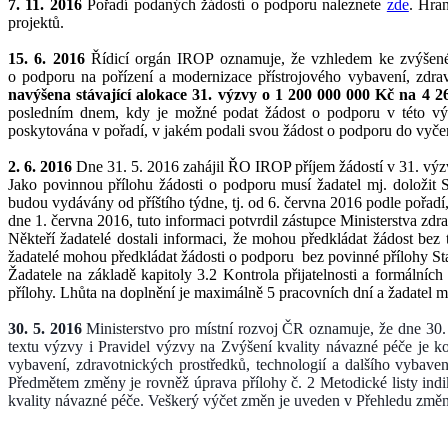
7. 11. 2016
Pořadí podaných žádostí o podporu naleznete
zde
. Hran
projektů.
15. 6. 2016
Řídicí orgán IROP oznamuje, že vzhledem ke zvýšené
o podporu na pořízení a modernizace přístrojového vybavení, zdrav
navýšena stávající alokace 31. výzvy o 1 200 000 000 Kč na 4
posledním dnem, kdy je možné podat žádost o podporu v této výz
poskytována v pořadí, v jakém podali svou žádost o podporu do vyče
2. 6. 2016
Dne 31. 5. 2016 zahájil ŘO IROP příjem žádostí v 31. výzv
Jako povinnou přílohu žádosti o podporu musí žadatel mj. doložit 
budou vydávány od příštího týdne, tj. od 6. června 2016 podle pořadí
dne 1. června 2016, tuto informaci potvrdil zástupce Ministerstva zdr
Někteří žadatelé dostali informaci, že mohou předkládat žádost b
žadatelé mohou předkládat žádosti o podporu bez povinné přílohy St
Žadatele na základě kapitoly 3.2 Kontrola přijatelnosti a formálníc
přílohy. Lhůta na doplnění je maximálně 5 pracovních dní a žadatel 
30. 5. 2016
Ministerstvo pro místní rozvoj ČR oznamuje, že dne 30. 
textu výzvy i Pravidel výzvy na Zvýšení kvality návazné péče je kon
vybavení, zdravotnických prostředků, technologií a dalšího vybav
Předmětem změny je rovněž úprava přílohy č. 2 Metodické listy ind
kvality návazné péče. Veškerý výčet změn je uveden v Přehledu změn 