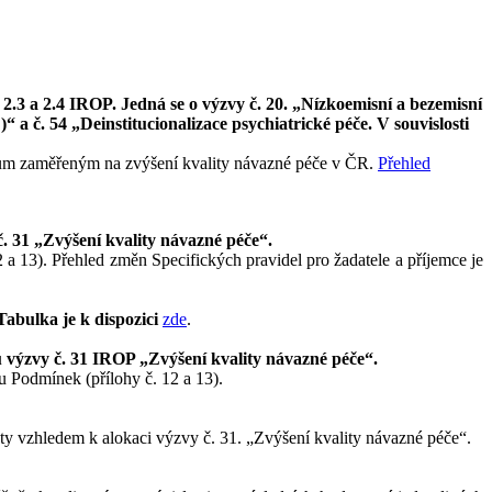
 2.3 a 2.4 IROP. Jedná se o výzvy č. 20. „Nízkoemisní a bezemisní
 a č. 54 „Deinstitucionalizace psychiatrické péče. V souvislosti
ům zaměřeným na zvýšení kvality návazné péče v ČR.
Přehled
č. 31 „Zvýšení kvality návazné péče“.
a 13). Přehled změn Specifických pravidel pro žadatele a příjemce je
Tabulka je k dispozici
zde
.
 u výzvy č. 31 IROP „Zvýšení kvality návazné péče“.
 Podmínek (přílohy č. 12 a 13).
yty vzhledem k alokaci výzvy č. 31. „Zvýšení kvality návazné péče“.