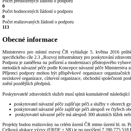
Počet předložených žádostí o podporu
0
Počet hodnocených žádostí o podporu
0
Počet realizovaných žádostí o podporu
113
Obecné informace
Ministerstvo pro místní rozvoj ČR vyhlašuje 5. května 2016 prů
specifického cíle 2.3 „Rozvoj infrastruktury pro poskytování zdravotn
Podpora je zaměřena na pořízení a modernizaci přístrojového vybave
metodách návazné péče podle Koncepce návazné péče Ministerstva z
Příjemci podpory mohou být příspěvkové organizace organizačních sl
neziskové organizace, církevní organizace, obchodní společnosti pos
znění pozdějších předpisů.
Poskytovatelé zdravotních služeb musí splnit kumulativně následujíc
poskytovatel návazné péče zajišťuje péči a služby v oborech gyne
poskytovatel návazné péče zajišťuje péči alespoň ve čtyřech
poskytovatel návazné péče má alespoň 300 akutních lůžek neb
Projekty budou realizovány na celém území ČR mimo území hl. m. P
Celková alokace výzvy (ERDF + SR) je po navýšení 7 280 775 518