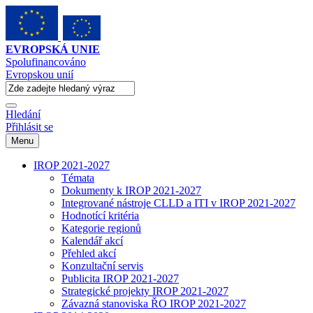
EVROPSKÁ UNIE
Spolufinancováno
Evropskou unií
Hledání
Přihlásit se
Menu
IROP 2021-2027
Témata
Dokumenty k IROP 2021-2027
Integrované nástroje CLLD a ITI v IROP 2021-2027
Hodnotící kritéria
Kategorie regionů
Kalendář akcí
Přehled akcí
Konzultační servis
Publicita IROP 2021-2027
Strategické projekty IROP 2021-2027
Závazná stanoviska ŘO IROP 2021-2027