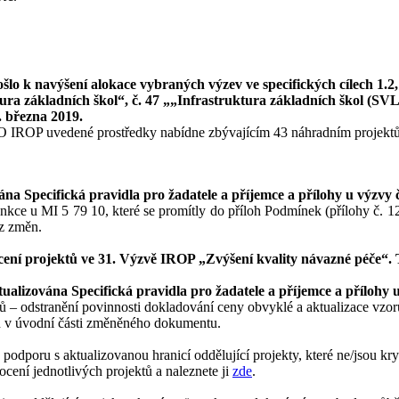
lo k navýšení alokace vybraných výzev ve specifických cílech 1.2,
tura základních škol“, č. 47 „„Infrastruktura základních škol (SVL)“
. března 2019.
ŘO IROP uvedené prostředky nabídne zbývajícím 43 náhradním projekt
na Specifická pravidla pro žadatele a příjemce a přílohy u výzvy 
kce u MI 5 79 10, které se promítly do příloh Podmínek (přílohy č. 12 
z změn.
ocení projektů ve 31. Výzvě IROP „Zvýšení kvality návazné péče“.
tualizována Specifická pravidla pro žadatele a příjemce a přílohy
– odstranění povinnosti dokladování ceny obvyklé a aktualizace vzoru
en v úvodní části změněného dokumentu.
odporu s aktualizovanou hranicí oddělující projekty, které ne/jsou kr
cení jednotlivých projektů a naleznete ji
zde
.