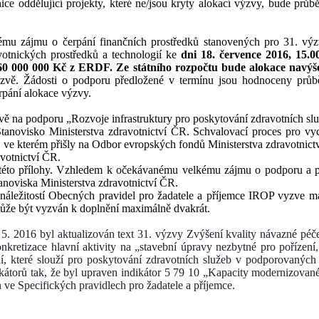
ice oddělující projekty, které ne/jsou kryty alokací výzvy, bude průb
mu zájmu o čerpání finančních prostředků stanovených pro 31. vý
otnických prostředků a technologií ke
dni 18. července 2016, 15.
 260 000 000 Kč z ERDF. Ze státního rozpočtu bude alokace navý
vě. Žádosti o podporu předložené v termínu jsou hodnoceny průběž
rpání alokace výzvy.
ě na podporu „Rozvoje infrastruktury pro poskytování zdravotních slu
Stanovisko Ministerstva zdravotnictví ČR. Schvalovací proces pro vyd
, ve kterém přišly na Odbor evropských fondů Ministerstva zdravotnictv
avotnictví ČR.
ez této přílohy. Vzhledem k očekávanému velkému zájmu o podporu a
anoviska Ministerstva zdravotnictví ČR.
h náležitostí Obecných pravidel pro žadatele a příjemce IROP vyzve m
může být vyzván k doplnění maximálně dvakrát.
5. 2016 byl aktualizován text 31. výzvy Zvýšení kvality návazné péče
kretizace hlavní aktivity na „stavební úpravy nezbytné pro pořízení,
ení, které slouží pro poskytování zdravotních služeb v podporovan
ikátorů tak, že byl upraven indikátor 5 79 10 „Kapacity modernizovan
ve Specifických pravidlech pro žadatele a příjemce.