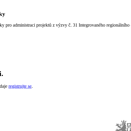
iky
ky pro administraci projektů z výzvy č. 31 Integrovaného regionálníh
i.
údaje
registrujte se
.