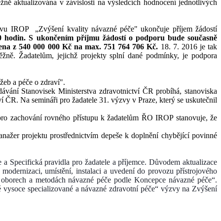
ěžně aktualizována v závislosti na výsledcích hodnocení jednotlivých
zvu IROP „Zvýšení kvality návazné péče" ukončuje příjem žádostí
00 hodin. S ukončením příjmu žádostí o podporu bude současně
šena z 540 000 000 Kč na max. 751 764 706 Kč.
18. 7. 2016 je tak
ně. Žadatelům, jejichž projekty splní dané podmínky, je podpora
žeb a péče o zdraví".
ávání Stanovisek Ministerstva zdravotnictví ČR probíhá, stanoviska
í ČR. Na semináři pro žadatele 31. výzvy v Praze, který se uskutečnil
 pro zachování rovného přístupu k žadatelům ŘO IROP stanovuje, že
anažer projektu
prostřednictvím depeše k doplnění chybějící povinné
 a Specifická pravidla pro žadatele a příjemce. Důvodem aktualizace
 modernizaci, umístění, instalaci a uvedení do provozu přístrojového
ých oborech a metodách návazné péče podle Koncepce návazné péče“.
é vysoce specializované a návazné zdravotní péče“ výzvy na Zvýšení