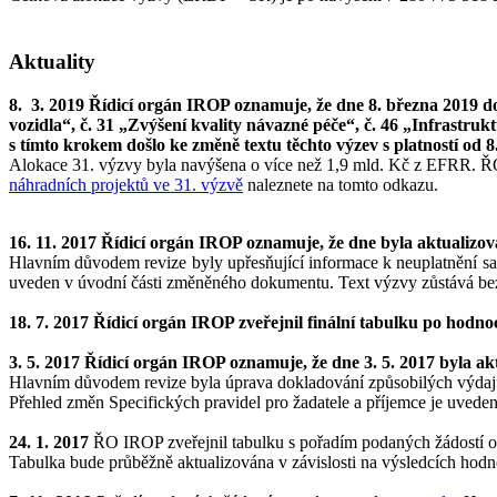
Aktuality
8. 3. 2019 Řídicí orgán IROP oznamuje, že dne 8. března 2019 doš
vozidla“, č. 31 „Zvýšení kvality návazné péče“, č. 46 „Infrastruk
s tímto krokem došlo ke změně textu těchto výzev s platností od 8
Alokace 31. výzvy byla navýšena o více než 1,9 mld. Kč z EFRR. 
náhradních projektů ve 31. výzvě
naleznete na tomto odkazu.
16. 11. 2017 Řídicí orgán IROP oznamuje, že dne byla aktualizová
Hlavním důvodem revize byly upřesňující informace k neuplatnění san
uveden v úvodní části změněného dokumentu. Text výzvy zůstává be
18. 7. 2017 Řídicí orgán IROP zveřejnil finální tabulku po hodn
3. 5. 2017 Řídicí orgán IROP oznamuje, že dne 3. 5. 2017 byla ak
Hlavním důvodem revize byla úprava dokladování způsobilých výdajů 
Přehled změn Specifických pravidel pro žadatele a příjemce je uved
24. 1. 2017
ŘO IROP zveřejnil tabulku s pořadím podaných žádostí o p
Tabulka bude průběžně aktualizována v závislosti na výsledcích hodno