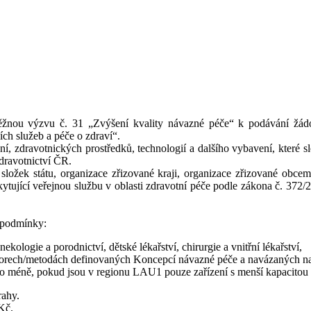
běžnou výzvu č. 31 „Zvýšení kvality návazné péče“ k podávání žádo
ích služeb a péče o zdraví“.
ní, zdravotnických prostředků, technologií a dalšího vybavení, které 
dravotnictví ČR.
ožek státu, organizace zřizované kraji, organizace zřizované obcemi
kytující veřejnou službu v oblasti zdravotní péče podle zákona č. 372/
í podmínky:
kologie a porodnictví, dětské lékařství, chirurgie a vnitřní lékařství,
 oborech/metodách definovaných Koncepcí návazné péče a navázaných na
o méně, pokud jsou v regionu LAU1 pouze zařízení s menší kapacitou 
rahy.
 Kč.