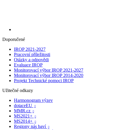
Doporučené
IROP 2021-2027
Pracovní příležitosti
Otázky a odpovědi
Evaluace IROP
Monitorovací výbor IROP 2021-2027
Monitorovací výbor IROP 2014-2020
Projekt Technické pomoci IROP
Užitečné odkazy
Harmonogram výzev
dotaceEU

MMR.cz

MS2021+

MS2014+

Regiony nás baví
