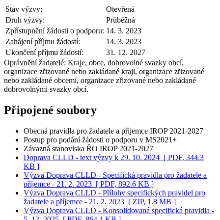
Stav výzvy:
Otevřená
Druh výzvy:
Průběžná
Zpřístupnění žádosti o podporu:
14. 3. 2023
Zahájení příjmu žádostí:
14. 3. 2023
Ukončení příjmu žádostí:
31. 12. 2027
Oprávnění žadatelé:
Kraje, obce, dobrovolné svazky obcí,
organizace zřizované nebo zakládané kraji, organizace zřizované
nebo zakládané obcemi, organizace zřizované nebo zakládané
dobrovolnými svazky obcí.
Připojené soubory
Obecná pravidla pro žadatele a příjemce IROP 2021-2027
Postup pro podání žádosti o podporu v MS2021+
Závazná stanoviska ŘO IROP 2021-2027
Doprava CLLD - text výzvy k 29. 10. 2024
[ PDF, 344.3
KB ]
Výzva Doprava CLLD - Specifická pravidla pro žadatele a
příjemce - 21. 2. 2023
[ PDF, 892.6 KB ]
Výzva Doprava CLLD - Přílohy specifických pravidel pro
žadatele a příjemce - 21. 2. 2023
[ ZIP, 1.8 MB ]
Výzva Doprava CLLD - Konsolidovaná specifická pravidla -
5. 12. 2025
[ PDF, 864.1 KB ]