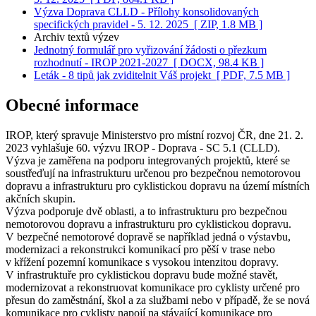
Výzva Doprava CLLD - Přílohy konsolidovaných
specifických pravidel - 5. 12. 2025
[ ZIP, 1.8 MB ]
Archiv textů výzev
Jednotný formulář pro vyřizování žádosti o přezkum
rozhodnutí - IROP 2021-2027
[ DOCX, 98.4 KB ]
Leták - 8 tipů jak zviditelnit Váš projekt
[ PDF, 7.5 MB ]
Obecné informace
IROP, který spravuje Ministerstvo pro místní rozvoj ČR, dne 21. 2.
2023 vyhlašuje 60. výzvu IROP - Doprava - SC 5.1 (CLLD).
Výzva je zaměřena na podporu integrovaných projektů, které se
soustřeďují na infrastrukturu určenou pro bezpečnou nemotorovou
dopravu a infrastrukturu pro cyklistickou dopravu na území místních
akčních skupin.
Výzva podporuje dvě oblasti, a to infrastrukturu pro bezpečnou
nemotorovou dopravu a infrastrukturu pro cyklistickou dopravu.
V bezpečné nemotorové dopravě se například jedná o výstavbu,
modernizaci a rekonstrukci komunikací pro pěší v trase nebo
v křížení pozemní komunikace s vysokou intenzitou dopravy.
V infrastruktuře pro cyklistickou dopravu bude možné stavět,
modernizovat a rekonstruovat komunikace pro cyklisty určené pro
přesun do zaměstnání, škol a za službami nebo v případě, že se nová
komunikace pro cyklisty napojí na stávající komunikace pro