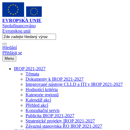
EVROPSKÁ UNIE
Spolufinancováno
Evropskou unií
Hledání
Přihlásit se
Menu
IROP 2021-2027
Témata
Dokumenty k IROP 2021-2027
Integrované nástroje CLLD a ITI v IROP 2021-2027
Hodnotící kritéria
Kategorie regionů
Kalendář akcí
Přehled akcí
Konzultační servis
Publicita IROP 2021-2027
Strategické projekty IROP 2021-2027
Závazná stanoviska ŘO IROP 2021-2027