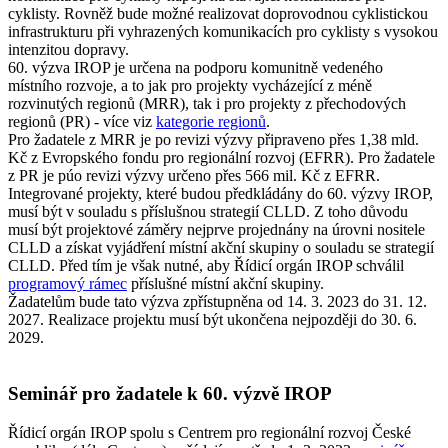
cyklisty. Rovněž bude možné realizovat doprovodnou cyklistickou
infrastrukturu při vyhrazených komunikacích pro cyklisty s vysokou
intenzitou dopravy.
60. výzva IROP je určena na podporu komunitně vedeného
místního rozvoje, a to jak pro projekty vycházející z méně
rozvinutých regionů (MRR), tak i pro projekty z přechodových
regionů (PR) - více viz
kategorie regionů
.
Pro žadatele z MRR je po revizi výzvy připraveno přes 1,38 mld.
Kč z Evropského fondu pro regionální rozvoj (EFRR). Pro žadatele
z PR je púo revizi výzvy určeno přes 566 mil. Kč z EFRR.
Integrované projekty, které budou předkládány do 60. výzvy IROP,
musí být v souladu s příslušnou strategií CLLD. Z toho důvodu
musí být projektové záměry nejprve projednány na úrovni nositele
CLLD a získat vyjádření místní akční skupiny o souladu se strategií
CLLD. Před tím je však nutné, aby Řídicí orgán IROP schválil
programový rámec
příslušné místní akční skupiny.
Žadatelům bude tato výzva zpřístupněna od 14. 3. 2023 do 31. 12.
2027. Realizace projektu musí být ukončena nejpozději do 30. 6.
2029.
Seminář pro žadatele k 60. výzvě IROP
Řídicí orgán IROP spolu s Centrem pro regionální rozvoj České