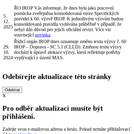
ŘO IROP Vás informuje, že dnes byla jako pracovní
pomůcka zveřejněna konsolidovaná verze Specifických
5.
pravidel k 60. výzvě IROP. K jednotlivým výzvám budou
12.
konsolidovaná pravidla vydávána průběžně v případě, že
2025
nebyl dán důvod pro jejich oficiální revizi. Více viz
související
novinka
.
Řídicí orgán IROP dnes oznamuje změnu textu výzvy č. 60
29.
IROP – Doprava - SC 5.1 (CLLD). Změnou textu výzvy
10.
dochází k úpravě alokace výzvy, která reflektuje potřeby
2024
vyplývající z území MAS.
Odebírejte aktualizace této stránky
X
Pro odběr aktualizací musíte být
přihlášeni.
Zadejte svou e-mailovou adresu a heslo. Pokud nemáte přihlašovací