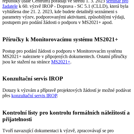
republiky (dále Centrum) pořádají ve středu 1. 3. 2023
seminář pro
žadatele
k 60. výzvě IROP - Doprava - SC 5.1 (CLLD), která byla
vyhlášena dne 21. 2. 2023, kde budete detailněji seznámeni s
parametry výzev, podporovanými aktivitami, způsobilými výdaji,
postupem pro podání žádosti o podporu v MS2021+ apod.
Příručky k Monitorovacímu systému MS2021+
Postup pro podání žádosti o podporu v Monitorovacím systému
MS2021+ naleznete v připojených dokumentech. Ostatní příručky
jsou ke stažení na stránce
MS2021+
.
Konzultační servis IROP
Dotazy k výzvám a přípravě projektových žádostí je možné podávat
přes
konzultační servis IROP
.
Kontrolní listy pro kontrolu formálních náležitostí a
přijatelnosti
Tvoří navazující dokumentaci k výzvě, zpracovávají se pro