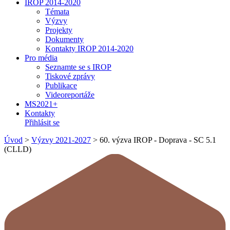
IROP 2014-2020
Témata
Výzvy
Projekty
Dokumenty
Kontakty IROP 2014-2020
Pro média
Seznamte se s IROP
Tiskové zprávy
Publikace
Videoreportáže
MS2021+
Kontakty
Přihlásit se
Úvod
>
Výzvy 2021-2027
>
60. výzva IROP - Doprava - SC 5.1
(CLLD)