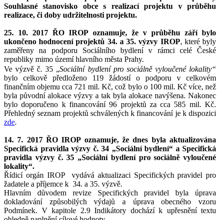
Souhlasné stanovisko obce s realizací projektu v průběhu
realizace, či doby udržitelnosti projektu.​
25. 10. 2017 ŘO IROP oznamuje, že v průběhu září bylo
ukončeno hodnocení projektů 34. a 35. výzvy IROP
, které byly
zaměřeny na podporu Sociálního bydlení v rámci celé České
republiky mimo území hlavního města Prahy.
Ve výzvě č. 35 „
Sociální bydlení pro sociálně vyloučené lokality“
bylo celkově předloženo 119 žádostí o podporu v celkovém
finančním objemu cca 721 mil. Kč, což bylo o 100 mil. Kč více, než
byla původní alokace výzvy a tak byla alokace navýšena. Nakonec
bylo doporučeno k financování 96 projektů za cca 585 mil. Kč.
Přehledný seznam projektů schválených k financování je k dispozici
zde
.
14. 7. 2017 ŘO IROP oznamuje, že dnes byla aktualizována
Specifická pravidla výzvy č. 34 „Sociální bydlení“ a Specifická
pravidla výzvy č. 35 „Sociální bydlení pro sociálně vyloučené
lokality“.
Řídicí orgán IROP vydává aktualizaci Specifických pravidel pro
žadatele a příjemce k 34. a 35. výzvě.
Hlavním důvodem revize Specifických pravidel byla úprava
dokladování způsobilých výdajů a úprava obecného vzoru
Podmínek. V kapitole 2.9 Indikátory dochází k upřesnění textu
ohledně naplnění cílové hodnoty.