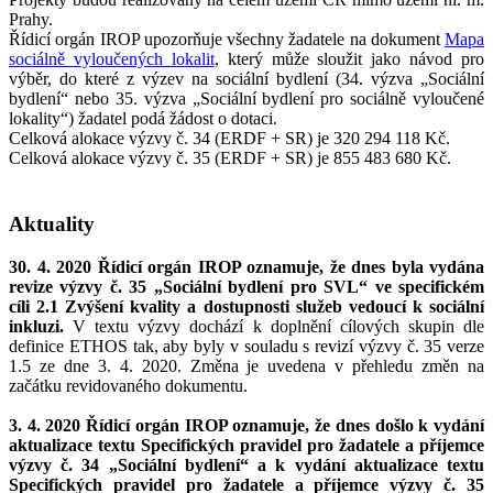
Prahy.
Řídicí orgán IROP upozorňuje všechny žadatele na dokument
Mapa
sociálně vyloučených lokalit
, který může sloužit jako návod pro
výběr, do které z výzev na sociální bydlení (34. výzva „Sociální
bydlení“ nebo 35. výzva „Sociální bydlení pro sociálně vyloučené
lokality“) žadatel podá žádost o dotaci.
Celková alokace výzvy č. 34 (ERDF + SR) je 320 294 118 Kč.
Celková alokace výzvy č. 35 (ERDF + SR) je 855 483 680 Kč.
Aktuality
30. 4. 2020 Řídicí orgán IROP oznamuje, že dnes byla vydána
revize výzvy č. 35 „Sociální bydlení pro SVL“ ve specifickém
cíli 2.1 Zvýšení kvality a dostupnosti služeb vedoucí k sociální
inkluzi.
V textu výzvy dochází k doplnění cílových skupin dle
definice ETHOS tak, aby byly v souladu s revizí výzvy č. 35 verze
1.5 ze dne 3. 4. 2020. Změna je uvedena v přehledu změn na
začátku revidovaného dokumentu.
3. 4. 2020 Řídicí orgán IROP oznamuje, že dnes došlo k vydání
aktualizace textu Specifických pravidel pro žadatele a příjemce
výzvy č. 34 „Sociální bydlení“ a k vydání aktualizace textu
Specifických pravidel pro žadatele a příjemce výzvy č. 35