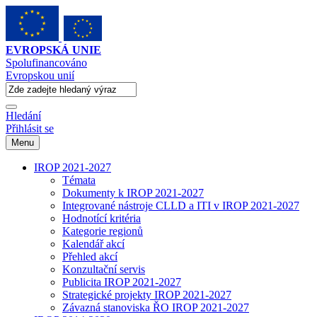
EVROPSKÁ UNIE
Spolufinancováno
Evropskou unií
Hledání
Přihlásit se
Menu
IROP 2021-2027
Témata
Dokumenty k IROP 2021-2027
Integrované nástroje CLLD a ITI v IROP 2021-2027
Hodnotící kritéria
Kategorie regionů
Kalendář akcí
Přehled akcí
Konzultační servis
Publicita IROP 2021-2027
Strategické projekty IROP 2021-2027
Závazná stanoviska ŘO IROP 2021-2027