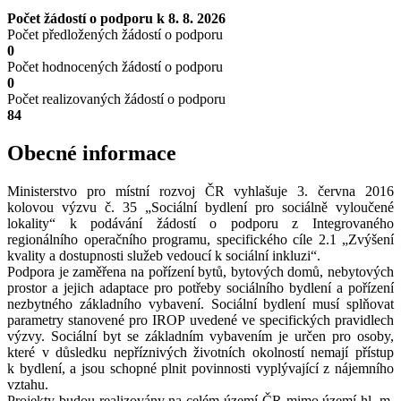
Počet žádostí o podporu k 8. 8. 2026
Počet předložených žádostí o podporu
0
Počet hodnocených žádostí o podporu
0
Počet realizovaných žádostí o podporu
84
Obecné informace
Ministerstvo pro místní rozvoj ČR vyhlašuje 3. června 2016
kolovou výzvu č. 35 „Sociální bydlení pro sociálně vyloučené
lokality“ k podávání žádostí o podporu z Integrovaného
regionálního operačního programu, specifického cíle 2.1 „Zvýšení
kvality a dostupnosti služeb vedoucí k sociální inkluzi“.
Podpora je zaměřena na pořízení bytů, bytových domů, nebytových
prostor a jejich adaptace pro potřeby sociálního bydlení a pořízení
nezbytného základního vybavení. Sociální bydlení musí splňovat
parametry stanovené pro IROP uvedené ve specifických pravidlech
výzvy. Sociální byt se základním vybavením je určen pro osoby,
které v důsledku nepříznivých životních okolností nemají přístup
k bydlení, a jsou schopné plnit povinnosti vyplývající z nájemního
vztahu.
Projekty budou realizovány na celém území ČR mimo území hl. m.