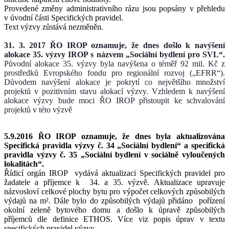
Provedené změny administrativního rázu jsou popsány v přehledu
v úvodní části Specifických pravidel.
Text výzvy zůstává nezměněn.
31. 3. 2017 ŘO IROP oznamuje, že dnes došlo k navýšení
alokace 35. výzvy IROP s názvem „Sociální bydlení pro SVL“.
Původní alokace 35. výzvy byla navýšena o téměř 92 mil. Kč z
prostředků Evropského fondu pro regionální rozvoj („EFRR“).
Důvodem navýšení alokace je pokrytí co největšího množství
projektů v pozitivním stavu alokací výzvy. Vzhledem k navýšení
alokace výzvy bude moci ŘO IROP přistoupit ke schvalování
projektů v této výzvě
5.9.2016 ŘO IROP oznamuje, že dnes byla aktualizována
Specifická pravidla výzvy č. 34 „Sociální bydlení“ a specifická
pravidla výzvy č. 35 „Sociální bydlení v sociálně vyloučených
lokalitách“.
Řídicí orgán IROP vydává aktualizaci Specifických pravidel pro
žadatele a příjemce k 34. a 35. výzvě. Aktualizace upravuje
názvosloví celkové plochy bytu pro výpočet celkových způsobilých
výdajů na m². Dále bylo do způsobilých výdajů přidáno pořízení
okolní zeleně bytového domu a došlo k úpravě způsobilých
příjemců dle definice ETHOS. Více viz popis úprav v textu
specifických pravidel výzvy.