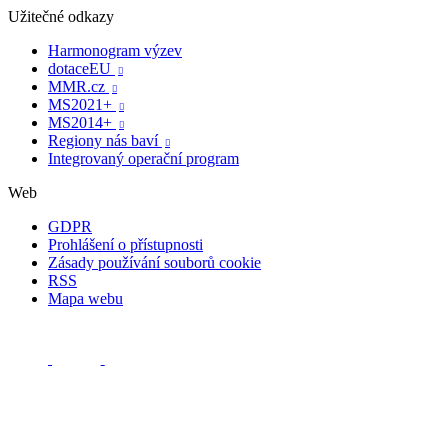
Užitečné odkazy
Harmonogram výzev
dotaceEU

MMR.cz

MS2021+

MS2014+

Regiony nás baví

Integrovaný operační program
Web
GDPR
Prohlášení o přístupnosti
Zásady používání souborů cookie
RSS
Mapa webu