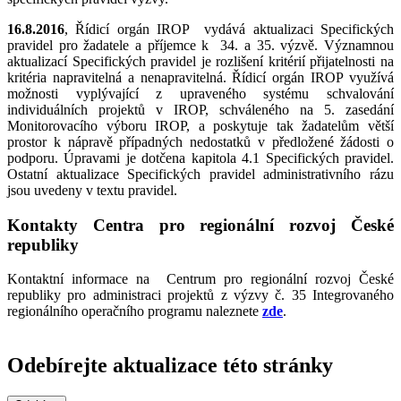
16.8.2016
, Řídicí orgán IROP vydává aktualizaci Specifických
pravidel pro žadatele a příjemce k 34. a 35. výzvě. Významnou
aktualizací Specifických pravidel je rozlišení kritérií přijatelnosti na
kritéria napravitelná a nenapravitelná. Řídicí orgán IROP využívá
možnosti vyplývající z upraveného systému schvalování
individuálních projektů v IROP, schváleného na 5. zasedání
Monitorovacího výboru IROP, a poskytuje tak žadatelům větší
prostor k nápravě případných nedostatků v předložené žádosti o
podporu. Úpravami je dotčena kapitola 4.1 Specifických pravidel.
Ostatní aktualizace Specifických pravidel administrativního rázu
jsou uvedeny v textu pravidel.
Kontakty Centra pro regionální rozvoj České
republiky
Kontaktní informace na Centrum pro regionální rozvoj České
republiky pro administraci projektů z výzvy č. 35 Integrovaného
regionálního operačního programu naleznete
zde
.
Odebírejte aktualizace této stránky