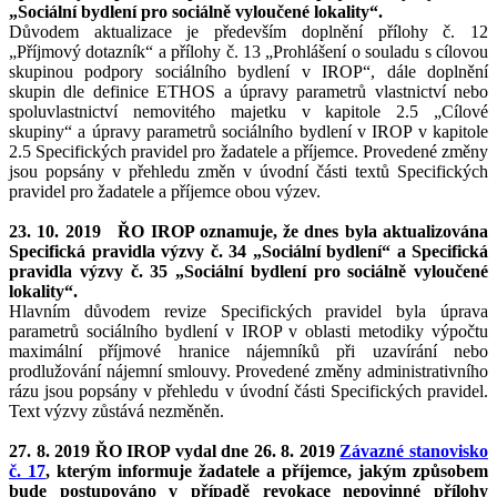
„Sociální bydlení pro sociálně vyloučené lokality“.
Důvodem aktualizace je především doplnění přílohy č. 12
„Příjmový dotazník“ a přílohy č. 13 „Prohlášení o souladu s cílovou
skupinou podpory sociálního bydlení v IROP“, dále doplnění
skupin dle definice ETHOS a úpravy parametrů vlastnictví nebo
spoluvlastnictví nemovitého majetku v kapitole 2.5 „Cílové
skupiny“ a úpravy parametrů sociálního bydlení v IROP v kapitole
2.5 Specifických pravidel pro žadatele a příjemce. Provedené změny
jsou popsány v přehledu změn v úvodní části textů Specifických
pravidel pro žadatele a příjemce obou výzev.
23. 10. 2019
ŘO IROP oznamuje, že dnes byla aktualizována
Specifická pravidla výzvy č. 34 „Sociální bydlení“ a Specifická
pravidla výzvy č. 35 „Sociální bydlení pro sociálně vyloučené
lokality“.
Hlavním důvodem revize Specifických pravidel byla úprava
parametrů sociálního bydlení v IROP v oblasti metodiky výpočtu
maximální příjmové hranice nájemníků při uzavírání nebo
prodlužování nájemní smlouvy. Provedené změny administrativního
rázu jsou popsány v přehledu v úvodní části Specifických pravidel.
Text výzvy zůstává nezměněn.
27. 8. 2019 ŘO IROP vydal dne 26. 8. 2019
Závazné stanovisko
č. 17
, kterým informuje žadatele a příjemce, jakým způsobem
bude postupováno v případě revokace nepovinné přílohy