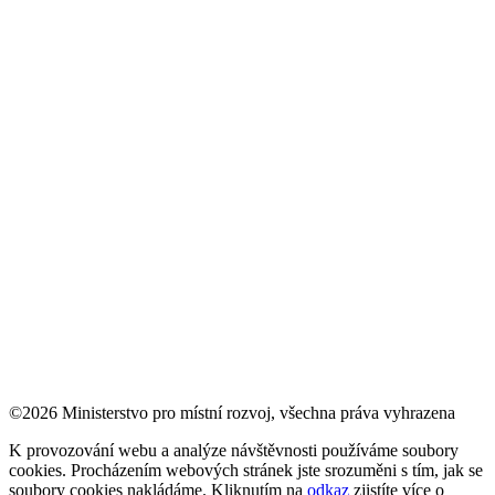
©2026 Ministerstvo pro místní rozvoj, všechna práva vyhrazena
K provozování webu a analýze návštěvnosti používáme soubory
cookies. Procházením webových stránek jste srozuměni s tím, jak se
soubory cookies nakládáme. Kliknutím na
odkaz
zjistíte více o