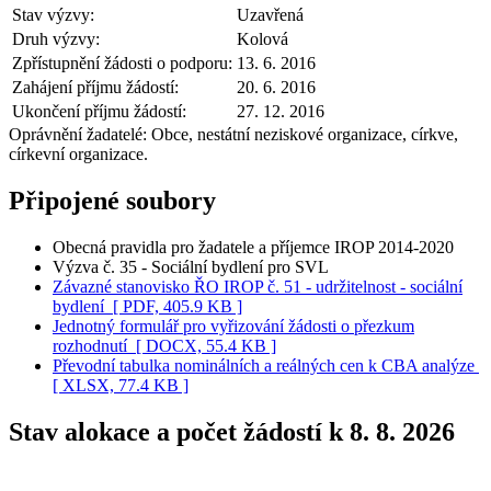
Stav výzvy:
Uzavřená
Druh výzvy:
Kolová
Zpřístupnění žádosti o podporu:
13. 6. 2016
Zahájení příjmu žádostí:
20. 6. 2016
Ukončení příjmu žádostí:
27. 12. 2016
Oprávnění žadatelé:
Obce, nestátní neziskové organizace, církve,
církevní organizace.
Připojené soubory
Obecná pravidla pro žadatele a příjemce IROP 2014-2020
Výzva č. 35 - Sociální bydlení pro SVL
Závazné stanovisko ŘO IROP č. 51 - udržitelnost - sociální
bydlení
[ PDF, 405.9 KB ]
Jednotný formulář pro vyřizování žádosti o přezkum
rozhodnutí
[ DOCX, 55.4 KB ]
Převodní tabulka nominálních a reálných cen k CBA analýze
[ XLSX, 77.4 KB ]
Stav alokace a počet žádostí k 8. 8. 2026