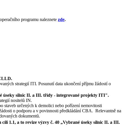
o operačního programu naleznete
zde
.
 CLLD.
aných strategií ITI. Posunutí data ukončení příjmu žádostí o
úseky silnic II. a III. třídy
- integrované projekty ITI".
tegií nositelů IN.
o staveb určených k demolici nebo pořízení nemovitosti
 žádosti o podporu a v povinnosti předkládání CBA. Relevantně na
evidovaných dokumentů.
i 1.1, a to revize výzvy č. 40 „
Vybrané úseky silnic II. a III.