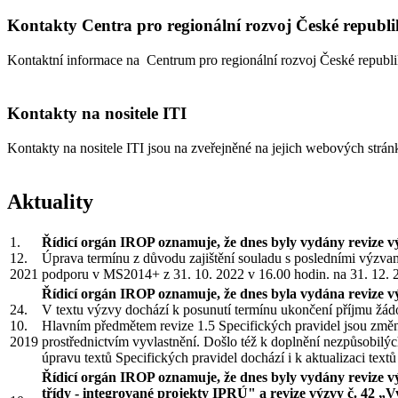
Kontakty Centra pro regionální rozvoj České republ
Kontaktní informace na Centrum pro regionální rozvoj České republi
Kontakty na nositele ITI
Kontakty na nositele ITI jsou na zveřejněné na jejich webových strá
Aktuality
1.
Řídicí orgán IROP oznamuje, že dnes byly vydány revize 
12.
Úprava termínu z důvodu zajištění souladu s posledními výzvami
2021
podporu v MS2014+ z 31. 10. 2022 v 16.00 hodin. na 31. 12. 
Řídicí orgán IROP oznamuje, že dnes byla vydána revize v
24.
V textu výzvy dochází k posunutí termínu ukončení příjmu žádos
10.
Hlavním předmětem revize 1.5 Specifických pravidel jsou změn
2019
prostřednictvím vyvlastnění. Došlo též k doplnění nezpůsobil
úpravu textů Specifických pravidel dochází i k aktualizaci tex
Řídicí orgán IROP oznamuje, že dnes byly vydány revize výz
třídy
- integrované projekty IPRÚ" a revize výzvy č. 42 „Vyb