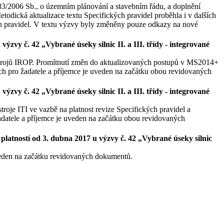
83/2006 Sb., o územním plánování a stavebním řádu, a doplnění
etodická aktualizace textu Specifických pravidel proběhla i v dalších
ch pravidel. V textu výzvy byly změněny pouze odkazy na nové
 výzvy č. 42 „
Vybrané úseky silnic II. a III. třídy
- integrované
strojů IROP. Promítnutí změn do aktualizovaných postupů v MS2014+
ech pro žadatele a příjemce je uveden na začátku obou revidovaných
ýzvy č. 42 „Vybrané úseky silnic II. a III. třídy
- integrované
roje ITI ve vazbě na platnost revize Specifických pravidel a
žadatele a příjemce je uveden na začátku obou revidovaných
 platností od 3. dubna 2017 u výzvy č. 42 „Vybrané úseky silnic
veden na začátku revidovaných dokumentů.