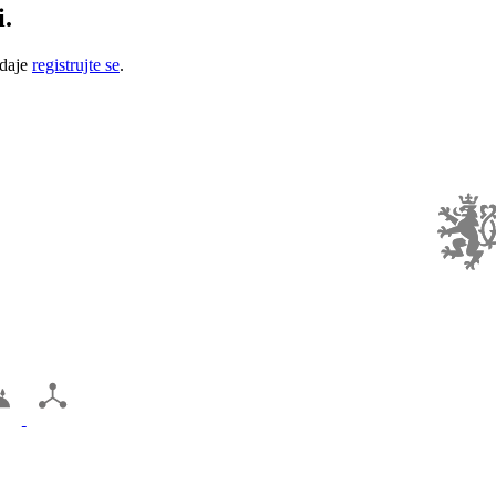
i.
údaje
registrujte se
.