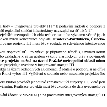
. třídy – integrované projekty ITI " k podávání žádostí o podporu z
í regionální silniční infrastruktury navazující na síť TEN-T“.
 největších metropolitních oblastech celostátního významu včetně jejich
sokou mírou koncentrace obyvatel
Hradecko-Pardubická, Ústecko-
grované projekty ITI musí být v souladu se schválenou integrovanou
skou dopravní síť. Pro výzvu je připraveno téměř 3,9 miliard korun
ebo zakládané kraji za účelem výkonu vlastnických práv a povinností
zace projektu možná na území Pražské metropolitní oblasti mimo
ci projektů je uvedeno v integrované strategii ITI.
ktů na území jednotlivých aglomerací. Žadatelé o podporu si nejdříve
á Řídicí výbor ITI Vyjádření o souladu nebo nesouladu projektového
 budou provádět jednotlivé zprostředkující subjekty ITI, které jsou
hválením. Realizace projektů musí být ukončena do data uvedeného ve
vání žádosti v MS2014+) a na pracovníky integrovaných strategií ITI