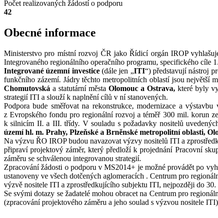
Počet realizovaných žádostí o podporu
42
Obecné informace
Ministerstvo pro místní rozvoj ČR jako Řídicí orgán IROP vyhlašuje
Integrovaného regionálního operačního programu, specifického cíle 1.1
Integrované územní investice
(dále jen „
ITI
“) představují nástroj p
funkčního zázemí. Jádry těchto metropolitních oblastí jsou největší 
Chomutovská
a statutární města
Olomouc a Ostrava,
které byly v
strategií ITI a slouží k naplnění cílů v ní stanovených.
Podpora bude směřovat na rekonstrukce, modernizace a výstavbu vyb
z Evropského fondu pro regionální rozvoj a téměř 300 mil. korun ze
k silnicím II. a III. třídy. V souladu s požadavky nositelů uvedený
území hl. m. Prahy, Plzeňské a Brněnské metropolitní oblasti, 
Na výzvu ŘO IROP budou navazovat výzvy nositelů ITI a zprostředkují
připraví projektový záměr, který předloží k projednání Pracovní s
záměru se schválenou integrovanou strategií.
Zpracování žádosti o podporu v MS2014+ je možné provádět po vyhláš
ustanoveny ve všech dotčených aglomeracích . Centrum pro regionáln
výzvě nositele ITI a zprostředkujícího subjektu ITI, nejpozději do 30.
Se svými dotazy se žadatelé mohou obracet na Centrum pro regionáln
(zpracování projektového záměru a jeho soulad s výzvou nositele ITI)