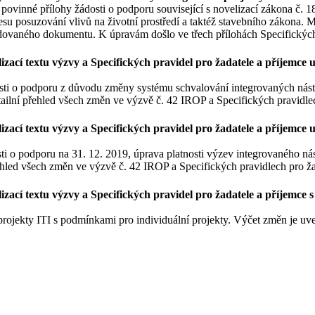
ovinné přílohy žádosti o podporu související s novelizací zákona č. 1
su posuzování vlivů na životní prostředí a taktéž stavebního zákona. M
evidovaného dokumentu. K úpravám došlo ve třech přílohách Specifický
zací textu výzvy a Specifických pravidel pro žadatele a příjemce u
dosti o podporu z důvodu změny systému schvalování integrovaných ná
etailní přehled všech změn ve výzvě č. 42 IROP a Specifických pravidl
ací textu výzvy a Specifických pravidel pro žadatele a příjemce u v
i o podporu na 31. 12. 2019, úprava platnosti výzev integrovaného nást
přehled všech změn ve výzvě č. 42 IROP a Specifických pravidlech pro 
zací textu výzvy a Specifických pravidel pro žadatele a příjemce s
rojekty ITI s podmínkami pro individuální projekty. Výčet změn je u