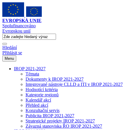
EVROPSKÁ UNIE
Spolufinancováno
Evropskou unií
Hledání
Přihlásit se
Menu
IROP 2021-2027
Témata
Dokumenty k IROP 2021-2027
Integrované nástroje CLLD a ITI v IROP 2021-2027
Hodnotící kritéria
Kategorie regionů
Kalendář akcí
Přehled akcí
Konzultační servis
Publicita IROP 2021-2027
Strategické projekty IROP 2021-2027
Závazná stanoviska ŘO IROP 2021-2027