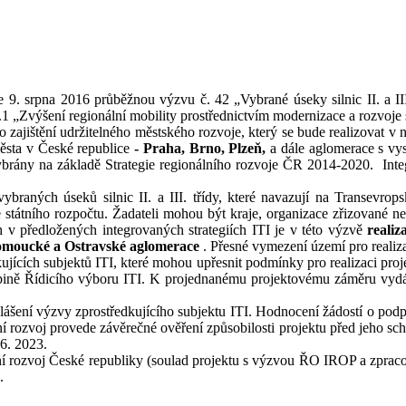
 9. srpna 2016 průběžnou výzvu č. 42 „Vybrané úseky silnic II. a III
 „Zvýšení regionální mobility prostřednictvím modernizace a rozvoje sít
ro zajištění udržitelného městského rozvoje, který se bude realizovat v
města v České republice
- Praha, Brno, Plzeň,
a dále aglomerace s vy
ybrány na základě Strategie regionálního rozvoje ČR 2014-2020. Inte
raných úseků silnic II. a III. třídy, které navazují na Transevrop
 státního rozpočtu. Žadateli mohou být kraje, organizace zřizované n
ch v předložených integrovaných strategiích ITI je v této výzvě
reali
Olomoucké a Ostravské aglomerace
. Přesné vymezení území pro realiza
cích subjektů ITI, které mohou upřesnit podmínky pro realizaci proje
kupině Řídicího výboru ITI. K projednanému projektovému záměru vyd
ení výzvy zprostředkujícího subjektu ITI. Hodnocení žádostí o podporu
í rozvoj provede závěrečné ověření způsobilosti projektu před jeho sc
 6. 2023.
í rozvoj České republiky (soulad projektu s výzvou ŘO IROP a zpraco
.