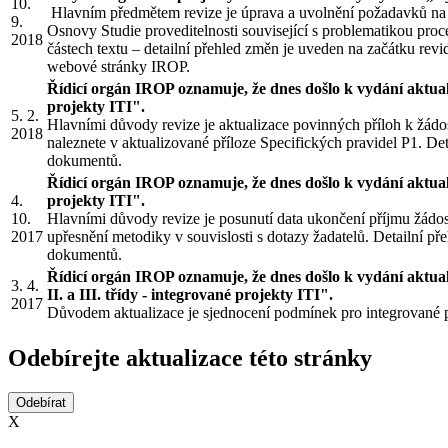
10.
Hlavním předmětem revize je úprava a uvolnění požadavků na p
9.
Osnovy Studie proveditelnosti související s problematikou proce
2018
částech textu – detailní přehled změn je uveden na začátku r
webové stránky IROP.
Řídicí orgán IROP oznamuje, že dnes došlo k vydání aktuali
projekty ITI".
5. 2.
Hlavními důvody revize je aktualizace povinných příloh k žá
2018
naleznete v aktualizované příloze Specifických pravidel P1. D
dokumentů.
Řídicí orgán IROP oznamuje, že dnes došlo k vydání aktualiz
4.
projekty ITI".
10.
Hlavními důvody revize je posunutí data ukončení příjmu žádost
2017
upřesnění metodiky v souvislosti s dotazy žadatelů. Detailní 
dokumentů.
Řídicí orgán IROP oznamuje, že dnes došlo k vydání aktuali
3. 4.
II. a III. třídy - integrované projekty ITI".
2017
Důvodem aktualizace je sjednocení podmínek pro integrované p
Odebírejte aktualizace této stránky
X