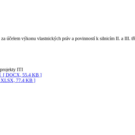
za účelem výkonu vlastnických práv a povinností k silnicím II. a III. tř
 projekty ITI
í
[ DOCX, 55.4 KB ]
[ XLSX, 77.4 KB ]