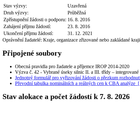
Stav výzvy:
Uzavřená
Druh výzvy:
Průběžná
Zpřístupnění žádosti o podporu:
16. 8. 2016
Zahájení příjmu žádostí:
23. 8. 2016
Ukončení příjmu žádostí:
31. 12. 2021
Oprávnění žadatelé:
Kraje, organizace zřizované nebo zakládané kraji 
Připojené soubory
Obecná pravidla pro žadatele a příjemce IROP 2014-2020
Výzva č. 42 - Vybrané úseky silnic II. a III. třídy – integrované
Jednotný formulář pro vyřizování žádosti o přezkum rozhodnut
Převodní tabulka nominálních a reálných cen k CBA analýze
Stav alokace a počet žádostí k 7. 8. 2026