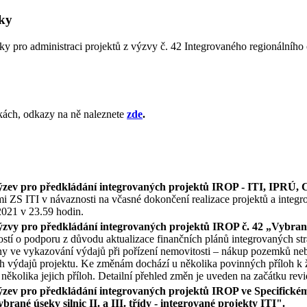
iky
ky pro administraci projektů z výzvy č. 42 Integrovaného regionálníh
nkách, odkazy na ně naleznete
zde
.
výzev pro předkládání integrovaných projektů IROP - ITI, IPRÚ,
 ZS ITI v návaznosti na včasné dokončení realizace projektů a integrov
2021 v 23.59 hodin.
ýzvy pro předkládání integrovaných projektů IROP č. 42 „
Vybrané 
tí o podporu z důvodu aktualizace finančních plánů integrovaných stra
y ve vykazování výdajů při pořízení nemovitosti – nákup pozemků neb
ých výdajů projektu. Ke změnám dochází u několika povinných příloh k
tů několika jejich příloh. Detailní přehled změn je uveden na začátku r
ev pro předkládání integrovaných projektů IROP ve Specifickém cíl
rané úseky silnic II. a III. třídy
- integrované projekty ITI".