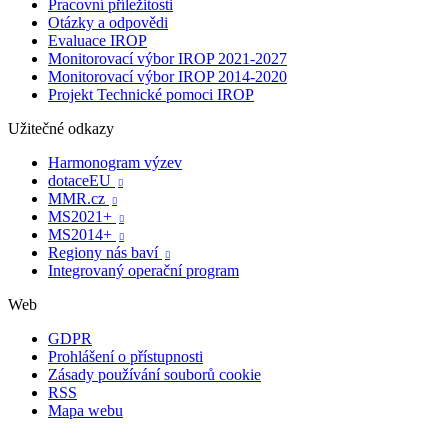
Pracovní příležitosti
Otázky a odpovědi
Evaluace IROP
Monitorovací výbor IROP 2021-2027
Monitorovací výbor IROP 2014-2020
Projekt Technické pomoci IROP
Užitečné odkazy
Harmonogram výzev
dotaceEU

MMR.cz

MS2021+

MS2014+

Regiony nás baví

Integrovaný operační program
Web
GDPR
Prohlášení o přístupnosti
Zásady používání souborů cookie
RSS
Mapa webu