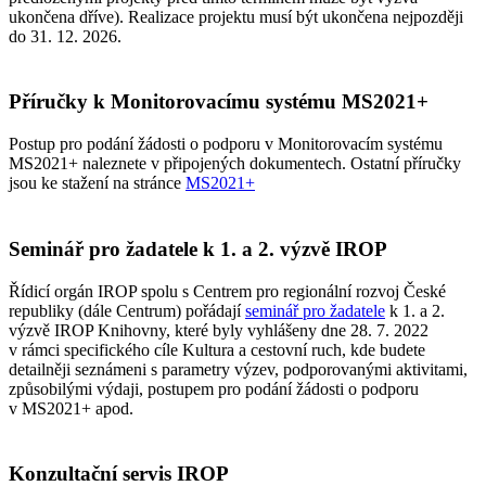
ukončena dříve). Realizace projektu musí být ukončena nejpozději
do 31. 12. 2026.
Příručky k Monitorovacímu systému MS2021+
Postup pro podání žádosti o podporu v Monitorovacím systému
MS2021+ naleznete v připojených dokumentech. Ostatní příručky
jsou ke stažení na stránce
MS2021+
Seminář pro žadatele k 1. a 2. výzvě IROP
Řídicí orgán IROP spolu s Centrem pro regionální rozvoj České
republiky (dále Centrum) pořádají
seminář pro žadatele
k 1. a 2.
výzvě IROP Knihovny, které byly vyhlášeny dne 28. 7. 2022
v rámci specifického cíle Kultura a cestovní ruch, kde budete
detailněji seznámeni s parametry výzev, podporovanými aktivitami,
způsobilými výdaji, postupem pro podání žádosti o podporu
v MS2021+ apod.
Konzultační servis IROP