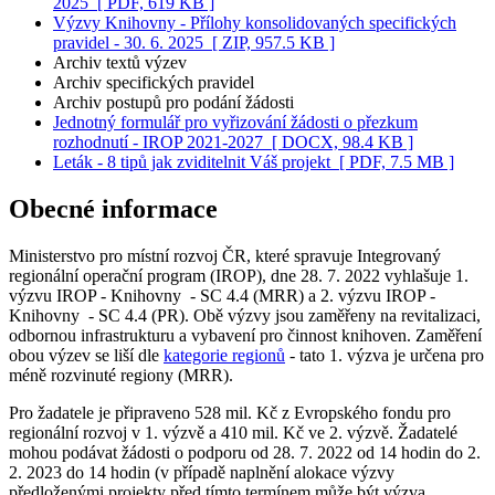
2025
[ PDF, 619 KB ]
Výzvy Knihovny - Přílohy konsolidovaných specifických
pravidel - 30. 6. 2025
[ ZIP, 957.5 KB ]
Archiv textů výzev
Archiv specifických pravidel
Archiv postupů pro podání žádosti
Jednotný formulář pro vyřizování žádosti o přezkum
rozhodnutí - IROP 2021-2027
[ DOCX, 98.4 KB ]
Leták - 8 tipů jak zviditelnit Váš projekt
[ PDF, 7.5 MB ]
Obecné informace
Ministerstvo pro místní rozvoj ČR, které spravuje Integrovaný
regionální operační program (IROP), dne 28. 7. 2022 vyhlašuje 1.
výzvu IROP - Knihovny - SC 4.4 (MRR) a 2. výzvu IROP -
Knihovny - SC 4.4 (PR). Obě výzvy jsou zaměřeny na revitalizaci,
odbornou infrastrukturu a vybavení pro činnost knihoven. Zaměření
obou výzev se liší dle
kategorie regionů
- tato 1. výzva je určena pro
méně rozvinuté regiony (MRR).
​Pro žadatele je připraveno 528 mil. Kč z Evropského fondu pro
regionální rozvoj v 1. výzvě a 410 mil. Kč ve 2. výzvě. Žadatelé
mohou podávat žádosti o podporu od 28. 7. 2022 od 14 hodin do 2.
2. 2023 do 14 hodin (v případě naplnění alokace výzvy
předloženými projekty před tímto termínem může být výzva