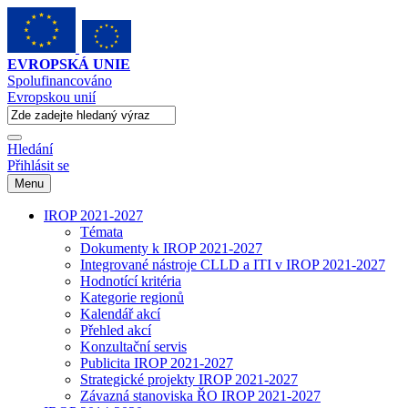
EVROPSKÁ UNIE
Spolufinancováno
Evropskou unií
Hledání
Přihlásit se
Menu
IROP 2021-2027
Témata
Dokumenty k IROP 2021-2027
Integrované nástroje CLLD a ITI v IROP 2021-2027
Hodnotící kritéria
Kategorie regionů
Kalendář akcí
Přehled akcí
Konzultační servis
Publicita IROP 2021-2027
Strategické projekty IROP 2021-2027
Závazná stanoviska ŘO IROP 2021-2027