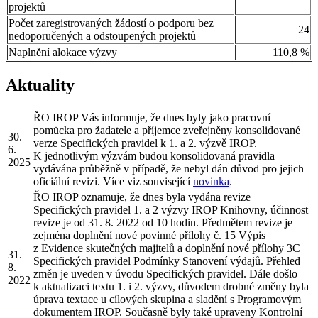
projektů
Počet zaregistrovaných žádostí o podporu bez
24
nedoporučených a odstoupených projektů
Naplnění alokace výzvy
110,8 %
Aktuality
ŘO IROP Vás informuje, že dnes byly jako pracovní
pomůcka pro žadatele a příjemce zveřejněny konsolidované
30.
verze Specifických pravidel k 1. a 2. výzvě IROP.
6.
K jednotlivým výzvám budou konsolidovaná pravidla
2025
vydávána průběžně v případě, že nebyl dán důvod pro jejich
oficiální revizi. Více viz související
novinka
.
ŘO IROP oznamuje, že dnes byla vydána revize
Specifických pravidel 1. a 2 výzvy IROP Knihovny, účinnost
revize je od 31. 8. 2022 od 10 hodin. Předmětem revize je
zejména doplnění nové povinné přílohy č. 15 Výpis
z Evidence skutečných majitelů a doplnění nové přílohy 3C
31.
Specifických pravidel Podmínky Stanovení výdajů. Přehled
8.
změn je uveden v úvodu Specifických pravidel. Dále došlo
2022
k aktualizaci textu 1. i 2. výzvy, důvodem drobné změny byla
úprava textace u cílových skupina a sladění s Programovým
dokumentem IROP. Současně byly také upraveny Kontrolní