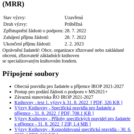
(MRR)
Stav výzvy:
Uzavřená
Druh výzvy:
Průběžná
Zpřístupnění žádosti o podporu:
28. 7. 2022
Zahájení příjmu žádostí:
28. 7. 2022
Ukončení příjmu žádostí:
2. 2. 2023
Oprávnění žadatelé:
Obce, organizace zřizované nebo zakládané
obcemi, zřizovatelé základních knihoven
se specializovaným knihovním fondem.
Připojené soubory
Obecná pravidla pro žadatele a příjemce IROP 2021-2027
Postup pro podání žádosti o podporu v MS2021+
Závazná stanoviska ŘO IROP 2021-2027
Knihovny - text 1. výzvy k 31. 8. 2022
[ PDF, 326 KB ]
Výzvy Knihovny - Specifická pravidla pro žadatele a
příjemce - 31. 8. 2022
[ PDF, 708.1 KB ]
Výzvy Knihovny - Přílohy specifických pravidel pro žadatele
a příjemce - 31. 8. 2022
[ ZIP, 1.4 MB ]
Výzvy Knihovny - Konsolidovaná specifická pravidla - 30. 6.