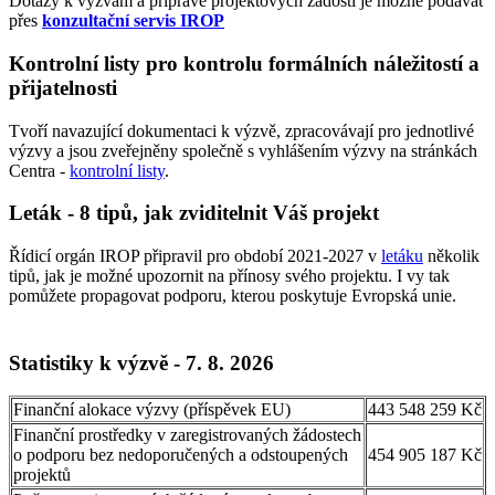
Dotazy k výzvám a přípravě projektových žádostí je možné podávat
přes
konzultační servis IROP
Kontrolní listy pro kontrolu formálních náležitostí a
přijatelnosti
Tvoří navazující dokumentaci k výzvě, zpracovávají pro jednotlivé
výzvy a jsou zveřejněny společně s vyhlášením výzvy na stránkách
Centra -
kontrolní listy
.
Leták - 8 tipů, jak zviditelnit Váš projekt
Řídicí orgán IROP připravil pro období 2021-2027 v
letáku
několik
tipů, jak je možné upozornit na přínosy svého projektu. I vy tak
pomůžete propagovat podporu, kterou poskytuje Evropská unie.
Statistiky k výzvě - 7. 8. 2026
Finanční alokace výzvy (příspěvek EU)
443 548 259 Kč
Finanční prostředky v zaregistrovaných žádostech
o podporu bez nedoporučených a odstoupených
454 905 187 Kč
projektů