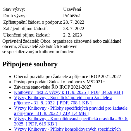
Stav výzvy:
Uzavřená
Druh výzvy:
Průběžná
Zpřístupnění žádosti o podporu:
28. 7. 2022
Zahájení příjmu žádostí:
28. 7. 2022
Ukončení příjmu žádostí:
2. 2. 2023
Oprávnění žadatelé:
Obce, organizace zřizované nebo zakládané
obcemi, zřizovatelé základních knihoven
se specializovaným knihovním fondem.
Připojené soubory
Obecná pravidla pro žadatele a příjemce IROP 2021-2027
Postup pro podání žádosti o podporu v MS2021+
Závazná stanoviska ŘO IROP 2021-2027
Knihovny - text 2. výzvy k 11. 9. 2025
[ PDF, 345.9 KB ]
Výzvy Knihovny - Specifická pravidla pro žadatele a
příjemce - 31. 8. 2022
[ PDF, 708.1 KB ]
Výzvy Knihovny - Přílohy specifických pravidel pro žadatele
a příjemce - 31. 8. 2022
[ ZIP, 1.4 MB ]
Výzvy Knihovny - Konsolidovaná specifická pravidla - 30. 6.
2025
[ PDF, 619 KB ]
Výzvy Knihovny - Přílohy konsolidovaných specifických