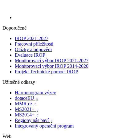
Doporučené
IROP 2021-2027
Pracovní příležitosti
Otázky a odpovědi
Evaluace IROP
Monitorovací výbor IROP 2021-2027
Monitorovací výbor IROP 2014-2020
Projekt Technické pomoci IROP
Užitečné odkazy
Harmonogram výzev
dotaceEU

MMR.cz

MS2021+

MS2014+

Regiony nás baví

Integrovaný operační program
Web