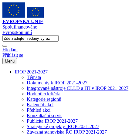
EVROPSKÁ UNIE
Spolufinancováno
Evropskou unií
Hledání
Přihlásit se
Menu
IROP 2021-2027
Témata
Dokumenty k IROP 2021-2027
Integrované nástroje CLLD a ITI v IROP 2021-2027
Hodnotící kritéria
Kategorie regionů
Kalendář akcí
Přehled akcí
Konzultační servis
Publicita IROP 2021-2027
Strategické projekty IROP 2021-2027
Závazná stanoviska ŘO IROP 2021-2027