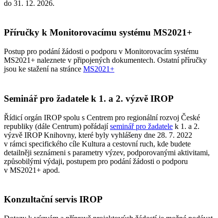
do 31. 12. 2026.
Příručky k Monitorovacímu systému MS2021+
Postup pro podání žádosti o podporu v Monitorovacím systému
MS2021+ naleznete v připojených dokumentech. Ostatní příručky
jsou ke stažení na stránce
MS2021+
Seminář pro žadatele k 1. a 2. výzvě IROP
Řídicí orgán IROP spolu s Centrem pro regionální rozvoj České
republiky (dále Centrum) pořádají
seminář pro žadatele
k 1. a 2.
výzvě IROP Knihovny, které byly vyhlášeny dne 28. 7. 2022
v rámci specifického cíle Kultura a cestovní ruch, kde budete
detailněji seznámeni s parametry výzev, podporovanými aktivitami,
způsobilými výdaji, postupem pro podání žádosti o podporu
v MS2021+ apod.
Konzultační servis IROP