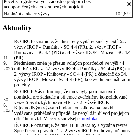
Počet zaregistrovaných žádostí o podporu bez
30
nedoporučených a odstoupených projektů
Naplnění alokace výzvy
102,6 %
Aktuality
ŘO IROP oznamuje, že dnes byly vydány změny textů 52.
výzvy IROP - Památky - SC 4.4 (PR), 2. výzvy IROP -
Knihovny - SC 4.4 (PR) a 34. výzvy IROP - Muzea - SC 4.4
11.
(PR).
9.
Předmětem změn je přesun volných prostředků ve výši 44
2025
mil. Kč z EU z 52. výzvy IROP - Památky - SC 4.4 (PR) do
2. výzvy IROP - Knihovny - SC 4.4 (PR) a částečně do 34.
výzvy IROP - Muzea - SC 4.4 (PR), kde evidujeme náhradní
projekty.
ŘO IROP Vás informuje, že dnes byly jako pracovní
pomůcka pro žadatele a příjemce zveřejněny konsolidované
30.
verze Specifických pravidel k 1. a 2. výzvě IROP.
6.
K jednotlivým výzvám budou konsolidovaná pravidla
2025
vydávána průběžně v případě, že nebyl dán důvod pro jejich
oficiální revizi. Více viz související
novinka
.
ŘO IROP oznamuje, že dne 31. 8. 2022 byla vydána revize
Specifických pravidel 1. a 2 výzvy IROP Knihovny, účinnost