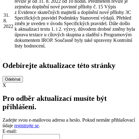
revize je od 31. 8. 2022 od 10 hodin. Předmětem revize je
zejména doplnění nové povinné přílohy č. 15 Výpis
z Evidence skutečných majitelů a doplnění nové přílohy 3C
31.
Specifických pravidel Podmínky Stanovení výdajů. Přehled
8.
změn je uveden v úvodu Specifických pravidel. Dále došlo
2022
k aktualizaci textu 1. i 2. výzvy, důvodem drobné změny byla
úprava textace u cílových skupina a sladění s Programovým
dokumentem IROP. Současně byly také upraveny Kontrolní
listy hodnocení.
Odebírejte aktualizace této stránky
X
Pro odběr aktualizací musíte být
přihlášeni.
Zadejte svou e-mailovou adresu a heslo. Pokud nemáte přihlašovací
údaje
registrujte se
.
E-mail: