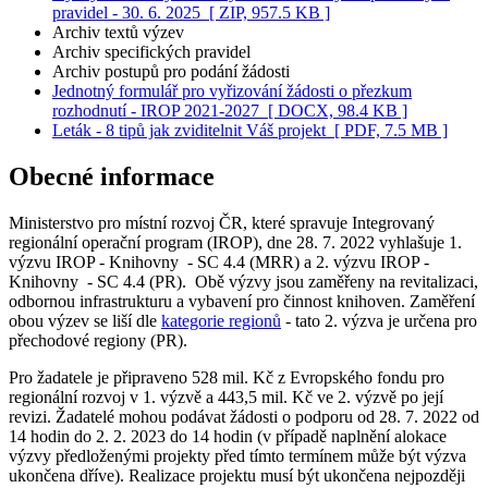
pravidel - 30. 6. 2025
[ ZIP, 957.5 KB ]
Archiv textů výzev
Archiv specifických pravidel
Archiv postupů pro podání žádosti
Jednotný formulář pro vyřizování žádosti o přezkum
rozhodnutí - IROP 2021-2027
[ DOCX, 98.4 KB ]
Leták - 8 tipů jak zviditelnit Váš projekt
[ PDF, 7.5 MB ]
Obecné informace
Ministerstvo pro místní rozvoj ČR,
které spravuje Integrovaný
regionální operační program (IROP),
dne 28. 7. 2022 vyhlašuje 1.
výzvu IROP - Knihovny - SC 4.4 (MRR) a 2. výzvu IROP -
Knihovny - SC 4.4 (PR). Obě výzvy jsou zaměřeny na revitalizaci,
odbornou infrastrukturu a vybavení pro činnost knihoven. Zaměření
obou výzev se liší dle
kategorie regionů
- tato 2. výzva je určena pro
přechodové regiony (PR).
​Pro žadatele je připraveno 528 mil. Kč z Evropského fondu pro
regionální rozvoj v 1. výzvě a 443,5 mil. Kč ve 2. výzvě po její
revizi. Žadatelé mohou podávat žádosti o podporu od 28. 7. 2022 od
14 hodin do 2. 2. 2023 do 14 hodin (v případě naplnění alokace
výzvy předloženými projekty před tímto termínem může být výzva
ukončena dříve). Realizace projektu musí být ukončena nejpozději